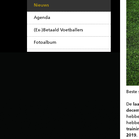
Nieuws
Agenda
(Ex-)Betaald Voetballers
Fotoalbum
Beste 
De
laa
decem
hebbe
hebbe
train
2019
.