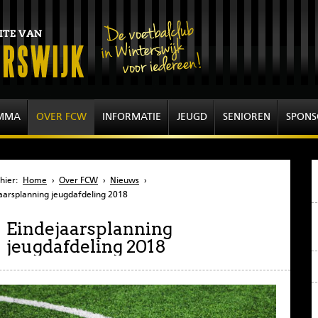
MMA
OVER FCW
INFORMATIE
JEUGD
SENIOREN
SPONS
hier:
Home
›
Over FCW
›
Nieuws
›
aarsplanning jeugdafdeling 2018
Eindejaarsplanning
jeugdafdeling 2018