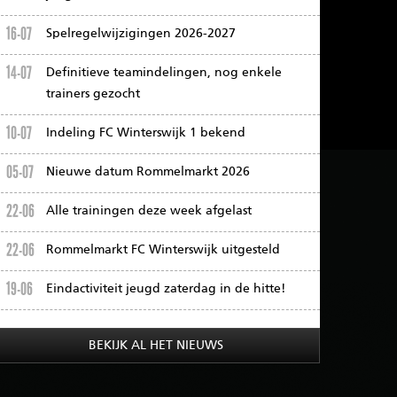
16-07
Spelregelwijzigingen 2026-2027
14-07
Definitieve teamindelingen, nog enkele
trainers gezocht
10-07
Indeling FC Winterswijk 1 bekend
05-07
Nieuwe datum Rommelmarkt 2026
22-06
Alle trainingen deze week afgelast
22-06
Rommelmarkt FC Winterswijk uitgesteld
19-06
Eindactiviteit jeugd zaterdag in de hitte!
BEKIJK AL HET NIEUWS