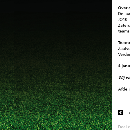
Overig
De laa
JO10-
Zater
teams
Toern
Zaalv
Verder
4 janu
Wij w
Afdel
T
Deel d