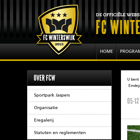
HOME
PROGRA
OVER FCW
U bent 
Eindej
Sportpark Jaspers
05-12
Organisatie
Eregalerij
Statuten en reglementen