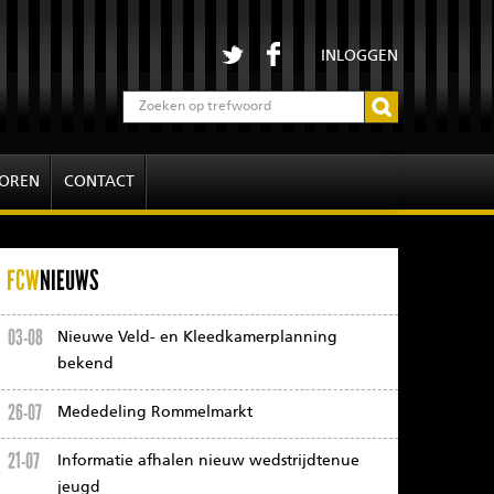
INLOGGEN
OREN
CONTACT
FCW
NIEUWS
03-08
Nieuwe Veld- en Kleedkamerplanning
bekend
26-07
Mededeling Rommelmarkt
21-07
Informatie afhalen nieuw wedstrijdtenue
jeugd