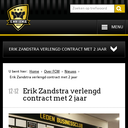
MENU
HOME
ERIK ZANDSTRA VERLENGD CONTRACT MET 2 JAAR
PROGRAMMA
U bent hier:
Home
›
Over FCW
›
Nieuws
›
OVER FCW
Erik Zandstra verlengd contract met 2 jaar
Erik Zandstra verlengd
12-12
INFORMATIE
contract met 2 jaar
JEUGD
SENIOREN