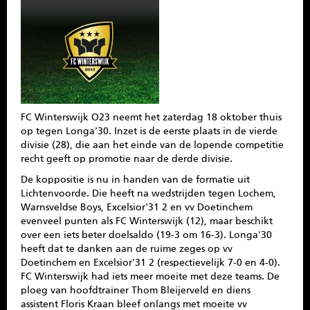
SPONSOREN
CONTACT
MENU
FC Winterswijk O23 neemt het zaterdag 18 oktober thuis
op tegen Longa'30. Inzet is de eerste plaats in de vierde
divisie (28), die aan het einde van de lopende competitie
recht geeft op promotie naar de derde divisie.
De koppositie is nu in handen van de formatie uit
Lichtenvoorde. Die heeft na wedstrijden tegen Lochem,
Warnsveldse Boys, Excelsior'31 2 en vv Doetinchem
evenveel punten als FC Winterswijk (12), maar beschikt
over een iets beter doelsaldo (19-3 om 16-3). Longa'30
heeft dat te danken aan de ruime zeges op vv
Doetinchem en Excelsior'31 2 (respectievelijk 7-0 en 4-0).
FC Winterswijk had iets meer moeite met deze teams. De
ploeg van hoofdtrainer Thom Bleijerveld en diens
assistent Floris Kraan bleef onlangs met moeite vv