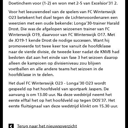
Doetinchem voor (1-2) en won met 2-5 van Excelsior'31 2.
Voor het leeuwendeel van de spelers van FC Winterswijk
O23 betekent het duel tegen de Lichtenvoordenaren een
weerzien met een oude bekende: Longa'30-trainer Harald
Drost. Die was de afgelopen seizoenen trainer van FC
Winterswijk O19, daarvoor van FC Winterswijk O17. Met
de JO19-1 kende Drost de nodige successen. Want hij
promoveerde tot twee keer toe vanuit de hoofdklasse
naar de vierde divisie, de tweede keer nadat de KNVB had
besloten dat aan het einde van fase 3 het seizoen daarop
alleen de kampioen op divisieniveau zou blijven
voetballen en alle andere teams het seizoen in de
hoofdklasse in te delen.
Het duel FC Winterswijk O23 - Longa'30 O23 wordt
gespeeld op het hoofdveld van sportpark Jaspers. De
aanvang is om 13.00 uur. Na deze wedstrijd neemt het
eerste elftal het op het hoofdveld op tegen DOS'37. Het
eerste fluitsignaal van deze wedstrijd klinkt om 15.30 uur.
Terug naar het nieuwsoverzicht