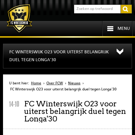
MENU
HOME
FC WINTERSWIJK O23 VOOR UITERST BELANGRIJK
DUEL TEGEN LONGA'30
PROGRAMMA
OVER FCW
U bent hier:
Home
›
Over FCW
›
Nieuws
›
FC Winterswijk O23 voor uiterst belangrijk duel tegen Longa'30
INFORMATIE
FC Winterswijk O23 voor
14-10
uiterst belangrijk duel tegen
JEUGD
Longa'30
SENIOREN