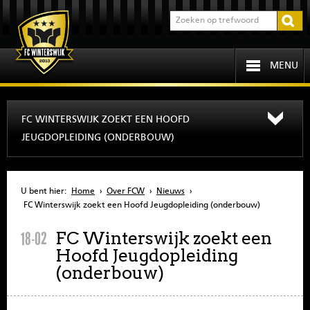
MENU
HOME
FC WINTERSWIJK ZOEKT EEN HOOFD
JEUGDOPLEIDING (ONDERBOUW)
PROGRAMMA
OVER FCW
U bent hier:
Home
›
Over FCW
›
Nieuws
›
FC Winterswijk zoekt een Hoofd Jeugdopleiding (onderbouw)
INFORMATIE
FC Winterswijk zoekt een
18-02
Hoofd Jeugdopleiding
JEUGD
(onderbouw)
SENIOREN