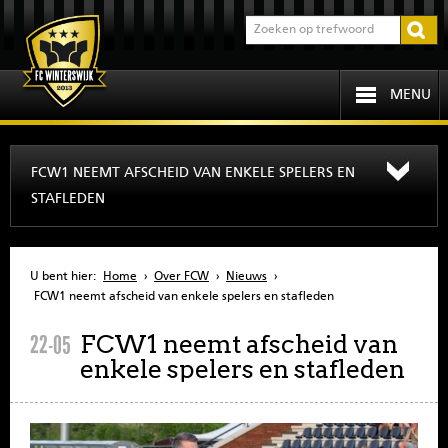
MENU
HOME
FCW1 NEEMT AFSCHEID VAN ENKELE SPELERS EN
STAFLEDEN
PROGRAMMA
OVER FCW
U bent hier:
Home
›
Over FCW
›
Nieuws
›
FCW1 neemt afscheid van enkele spelers en stafleden
INFORMATIE
FCW1 neemt afscheid van
22-05
enkele spelers en stafleden
JEUGD
SENIOREN