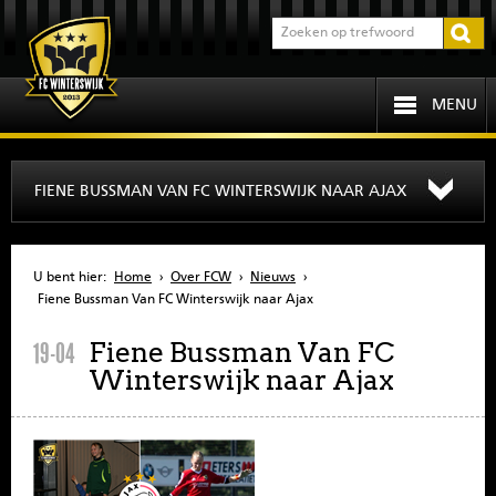
MENU
HOME
FIENE BUSSMAN VAN FC WINTERSWIJK NAAR AJAX
PROGRAMMA
U bent hier:
Home
›
Over FCW
›
Nieuws
›
OVER FCW
Fiene Bussman Van FC Winterswijk naar Ajax
Fiene Bussman Van FC
19-04
INFORMATIE
Winterswijk naar Ajax
JEUGD
SENIOREN