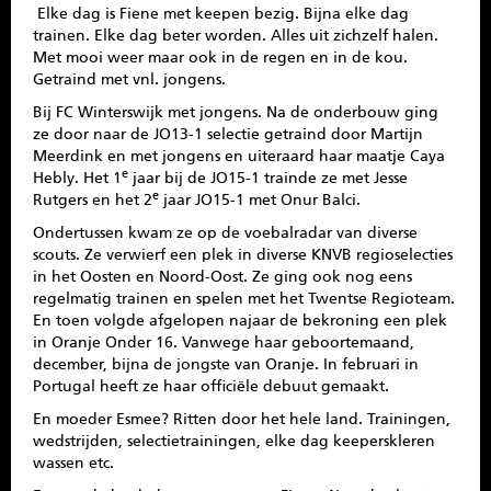
Elke dag is Fiene met keepen bezig. Bijna elke dag
trainen. Elke dag beter worden. Alles uit zichzelf halen.
Met mooi weer maar ook in de regen en in de kou.
Getraind met vnl. jongens.
Bij FC Winterswijk met jongens. Na de onderbouw ging
ze door naar de JO13-1 selectie getraind door Martijn
Meerdink en met jongens en uiteraard haar maatje Caya
e
Hebly. Het 1
jaar bij de JO15-1 trainde ze met Jesse
e
Rutgers en het 2
jaar JO15-1 met Onur Balci.
Ondertussen kwam ze op de voebalradar van diverse
scouts. Ze verwierf een plek in diverse KNVB regioselecties
in het Oosten en Noord-Oost. Ze ging ook nog eens
regelmatig trainen en spelen met het Twentse Regioteam.
En toen volgde afgelopen najaar de bekroning een plek
in Oranje Onder 16. Vanwege haar geboortemaand,
december, bijna de jongste van Oranje. In februari in
Portugal heeft ze haar officiële debuut gemaakt.
En moeder Esmee? Ritten door het hele land. Trainingen,
wedstrijden, selectietrainingen, elke dag keeperskleren
wassen etc.