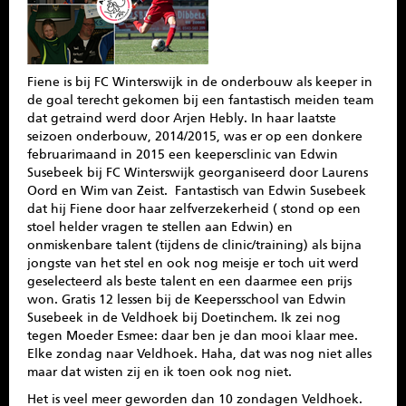
SPONSOREN
CONTACT
Fiene is bij FC Winterswijk in de onderbouw als keeper in
de goal terecht gekomen bij een fantastisch meiden team
MENU
dat getraind werd door Arjen Hebly. In haar laatste
seizoen onderbouw, 2014/2015, was er op een donkere
februarimaand in 2015 een keepersclinic van Edwin
Susebeek bij FC Winterswijk georganiseerd door Laurens
Oord en Wim van Zeist. Fantastisch van Edwin Susebeek
dat hij Fiene door haar zelfverzekerheid ( stond op een
stoel helder vragen te stellen aan Edwin) en
onmiskenbare talent (tijdens de clinic/training) als bijna
jongste van het stel en ook nog meisje er toch uit werd
geselecteerd als beste talent en een daarmee een prijs
won. Gratis 12 lessen bij de Keepersschool van Edwin
Susebeek in de Veldhoek bij Doetinchem. Ik zei nog
tegen Moeder Esmee: daar ben je dan mooi klaar mee.
Elke zondag naar Veldhoek. Haha, dat was nog niet alles
maar dat wisten zij en ik toen ook nog niet.
Het is veel meer geworden dan 10 zondagen Veldhoek.