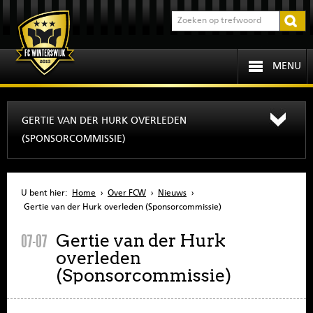
MENU
HOME
GERTIE VAN DER HURK OVERLEDEN
(SPONSORCOMMISSIE)
PROGRAMMA
OVER FCW
U bent hier:
Home
›
Over FCW
›
Nieuws
›
Gertie van der Hurk overleden (Sponsorcommissie)
INFORMATIE
Gertie van der Hurk
07-07
overleden
JEUGD
(Sponsorcommissie)
SENIOREN