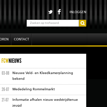
INLOGGEN
OREN
CONTACT
FCW
NIEUWS
03-08
Nieuwe Veld- en Kleedkamerplanning
bekend
26-07
Mededeling Rommelmarkt
21-07
Informatie afhalen nieuw wedstrijdtenue
jeugd