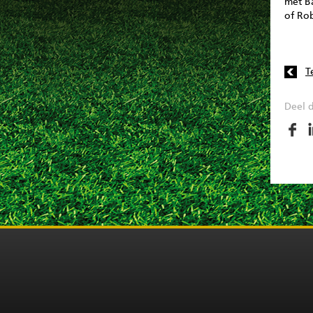
met B
of Ro
T
Deel d