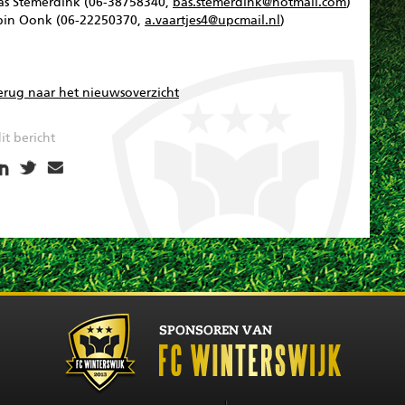
as Stemerdink (06-38758340,
bas.stemerdink@hotmail.com
)
bin Oonk (06-22250370,
a.vaartjes4@upcmail.nl
)
erug naar het nieuwsoverzicht
it bericht