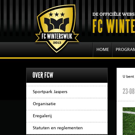
HOME
PROGRA
OVER FCW
U bent 
23-08
Sportpark Jaspers
Organisatie
Eregalerij
Statuten en reglementen