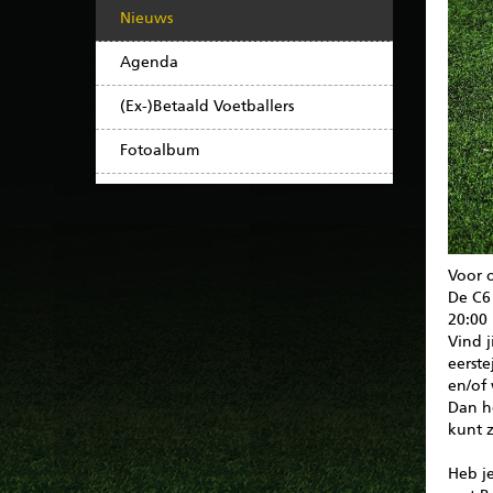
Nieuws
Agenda
(Ex-)Betaald Voetballers
Fotoalbum
Voor o
De C6
20:00 
Vind j
eerste
en/of
Dan h
kunt z
Heb je