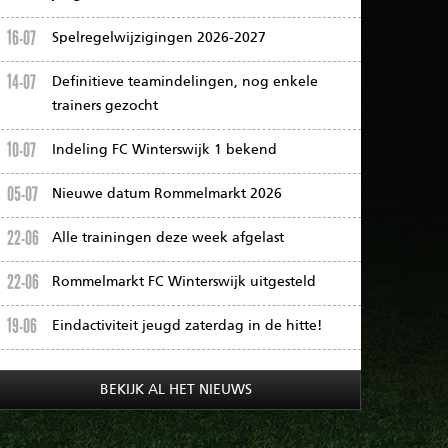
16-07
Spelregelwijzigingen 2026-2027
14-07
Definitieve teamindelingen, nog enkele
trainers gezocht
10-07
Indeling FC Winterswijk 1 bekend
05-07
Nieuwe datum Rommelmarkt 2026
22-06
Alle trainingen deze week afgelast
22-06
Rommelmarkt FC Winterswijk uitgesteld
19-06
Eindactiviteit jeugd zaterdag in de hitte!
BEKIJK AL HET NIEUWS