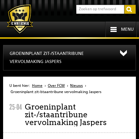
MENU
HOME
GROENINPLANT ZIT-/STAANTRIBUNE
VERVOLMAKING JASPERS
PROGRAMMA
OVER FCW
U bent hier:
Home
›
Over FCW
›
Nieuws
›
Groeninplant zit-/staantribune vervolmaking Jaspers
INFORMATIE
Groeninplant
25-04
zit-/staantribune
JEUGD
vervolmaking Jaspers
SENIOREN