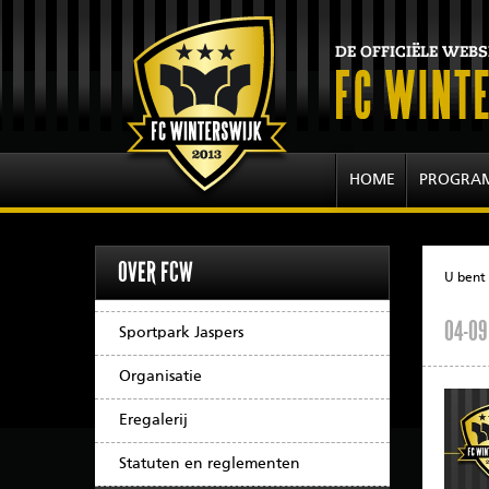
HOME
PROGRA
OVER FCW
U bent 
04-09
Sportpark Jaspers
Organisatie
Eregalerij
Statuten en reglementen