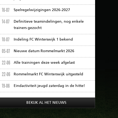
16-07
Spelregelwijzigingen 2026-2027
14-07
Definitieve teamindelingen, nog enkele
trainers gezocht
10-07
Indeling FC Winterswijk 1 bekend
05-07
Nieuwe datum Rommelmarkt 2026
22-06
Alle trainingen deze week afgelast
22-06
Rommelmarkt FC Winterswijk uitgesteld
19-06
Eindactiviteit jeugd zaterdag in de hitte!
BEKIJK AL HET NIEUWS