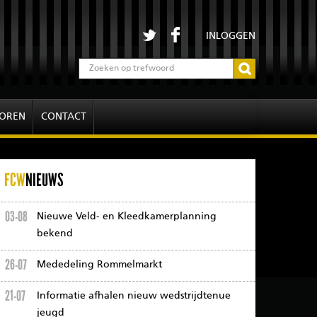
INLOGGEN
OREN
CONTACT
FCW
NIEUWS
03-08
Nieuwe Veld- en Kleedkamerplanning
bekend
26-07
Mededeling Rommelmarkt
21-07
Informatie afhalen nieuw wedstrijdtenue
jeugd