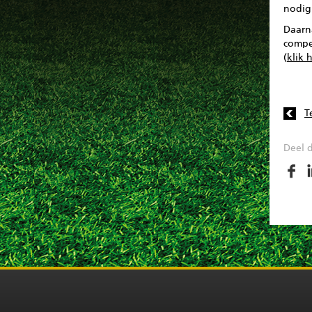
nodig
Daarn
compet
(
klik h
T
Deel d