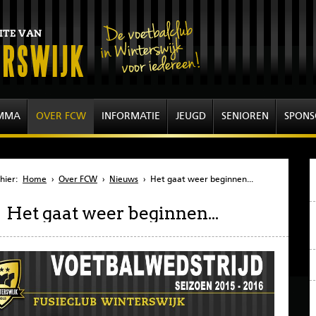
MMA
OVER FCW
INFORMATIE
JEUGD
SENIOREN
SPONS
hier:
Home
›
Over FCW
›
Nieuws
›
Het gaat weer beginnen...
Het gaat weer beginnen...