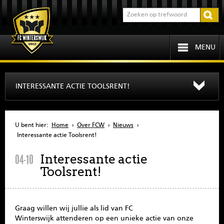
MENU
HOME
INTERESSANTE ACTIE TOOLSRENT!
PROGRAMMA
U bent hier:
Home
›
Over FCW
›
Nieuws
›
OVER FCW
Interessante actie Toolsrent!
Interessante actie
04-10
INFORMATIE
Toolsrent!
JEUGD
SENIOREN
Graag willen wij jullie als lid van FC
Winterswijk attenderen op een unieke actie van onze