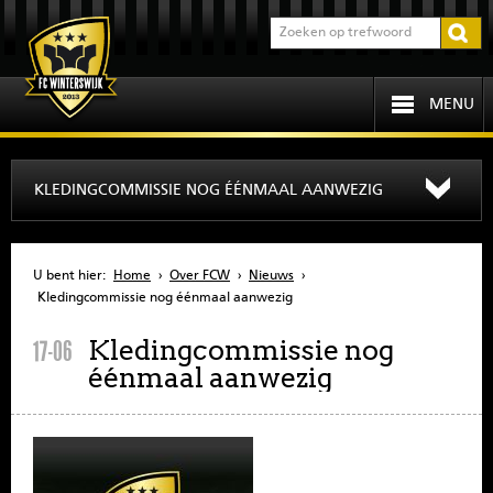
MENU
HOME
KLEDINGCOMMISSIE NOG ÉÉNMAAL AANWEZIG
PROGRAMMA
U bent hier:
Home
›
Over FCW
›
Nieuws
›
OVER FCW
Kledingcommissie nog éénmaal aanwezig
Kledingcommissie nog
17-06
INFORMATIE
éénmaal aanwezig
JEUGD
SENIOREN