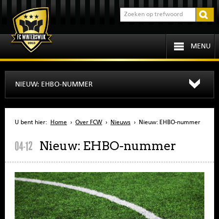
MENU
HOME
NIEUW: EHBO-NUMMER
PROGRAMMA
U bent hier:
Home
›
Over FCW
›
Nieuws
›
Nieuw: EHBO-nummer
OVER FCW
Nieuw: EHBO-nummer
04-12
INFORMATIE
JEUGD
SENIOREN