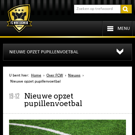
MENU
HOME
NIEUWE OPZET PUPILLENVOETBAL
PROGRAMMA
U bent hier:
Home
›
Over FCW
›
Nieuws
›
OVER FCW
Nieuwe opzet pupillenvoetbal
Nieuwe opzet
19-12
INFORMATIE
pupillenvoetbal
JEUGD
SENIOREN