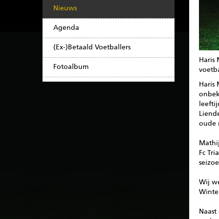
Nieuws
Agenda
(Ex-)Betaald Voetballers
Haris
Fotoalbum
voetba
Haris 
onbek
leefti
Liende
oude 
Mathij
Fc Tri
seizoe
Wij we
Winter
Naast