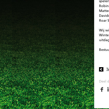
speler
Robin 
Matte
David
Roar S
Wij w
Winte
uitda
Bestuu
T
Deel d