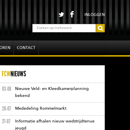
INLOGGEN
OREN
CONTACT
FCW
NIEUWS
03-08
Nieuwe Veld- en Kleedkamerplanning
bekend
26-07
Mededeling Rommelmarkt
21-07
Informatie afhalen nieuw wedstrijdtenue
jeugd