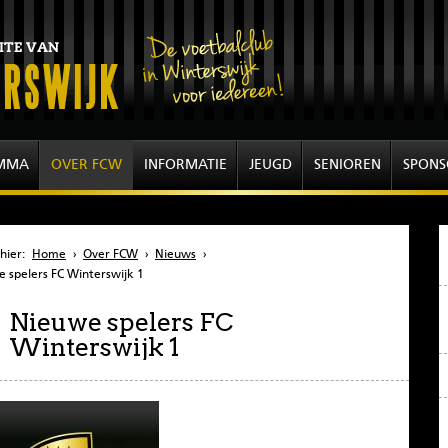
MMA
OVER FCW
INFORMATIE
JEUGD
SENIOREN
SPONS
hier:
Home
›
Over FCW
›
Nieuws
›
 spelers FC Winterswijk 1
Nieuwe spelers FC
Winterswijk 1