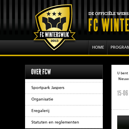
HOME
PROGRA
OVER FCW
U bent 
Nieuwe
Sportpark Jaspers
15-06
Organisatie
Eregalerij
Statuten en reglementen