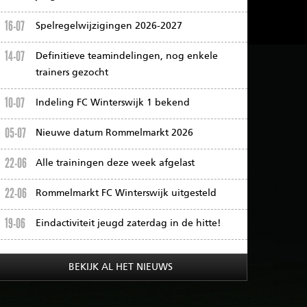
16-07
Spelregelwijzigingen 2026-2027
14-07
Definitieve teamindelingen, nog enkele
trainers gezocht
10-07
Indeling FC Winterswijk 1 bekend
05-07
Nieuwe datum Rommelmarkt 2026
22-06
Alle trainingen deze week afgelast
22-06
Rommelmarkt FC Winterswijk uitgesteld
19-06
Eindactiviteit jeugd zaterdag in de hitte!
BEKIJK AL HET NIEUWS