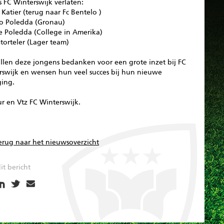
s FC Winterswijk verlaten:
Katier (terug naar Fc Bentelo )
o Poledda (Gronau)
e Poledda (College in Amerika)
torteler (Lager team)
illen deze jongens bedanken voor een grote inzet bij FC
rswijk en wensen hun veel succes bij hun nieuwe
ging.
r en Vtz FC Winterswijk.
erug naar het nieuwsoverzicht
it bericht