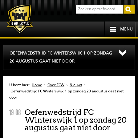
MENU
HOME
OEFENWEDSTRIJD FC WINTERSWIJK 1 OP ZONDAG
20 AUGUSTUS GAAT NIET DOOR
PROGRAMMA
OVER FCW
U bent hier:
Home
›
Over FCW
›
Nieuws
›
Oefenwedstrijd FC Winterswijk 1 op zondag 20 augustus gaat niet
INFORMATIE
door
Oefenwedstrijd FC
19-08
JEUGD
Winterswijk 1 op zondag 20
augustus gaat niet door
SENIOREN