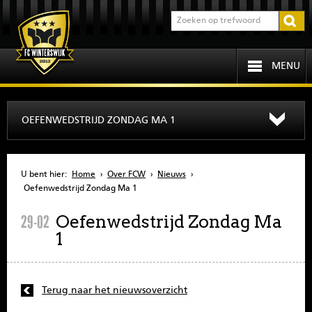
MENU
HOME
OEFENWEDSTRIJD ZONDAG MA 1
PROGRAMMA
U bent hier:
Home
›
Over FCW
›
Nieuws
›
OVER FCW
Oefenwedstrijd Zondag Ma 1
Oefenwedstrijd Zondag Ma
29-02
INFORMATIE
1
JEUGD
SENIOREN
Terug naar het nieuwsoverzicht