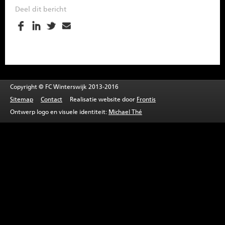
SPONSOREN
Deel dit bericht
CONTACT
MENU
Copyright © FC Winterswijk 2013-2016
Sitemap
Contact
Realisatie website door
Frontis
Ontwerp logo en visuele identiteit:
Michael Thé