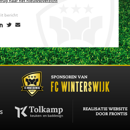
erug naar het nieuwsoverzicht
it bericht