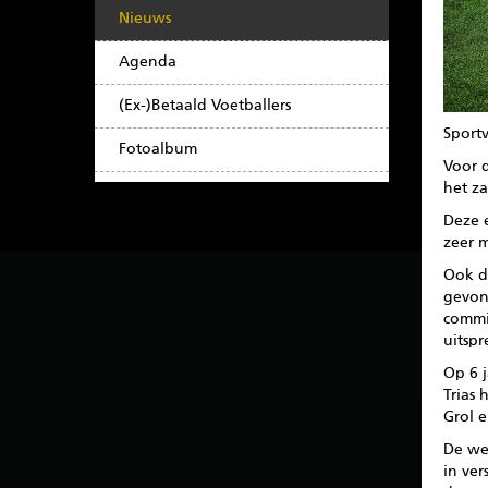
Nieuws
Agenda
(Ex-)Betaald Voetballers
Sport
Fotoalbum
Voor d
het z
Deze e
zeer 
Ook di
gevon
commis
uitspr
Op 6 j
Trias
Grol e
De we
in ver