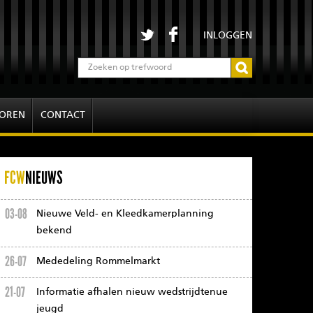
INLOGGEN
OREN
CONTACT
FCW
NIEUWS
03-08
Nieuwe Veld- en Kleedkamerplanning
bekend
26-07
Mededeling Rommelmarkt
21-07
Informatie afhalen nieuw wedstrijdtenue
jeugd