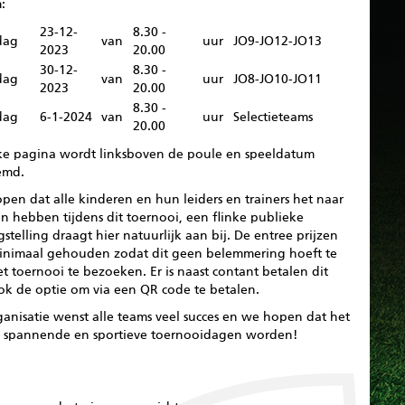
:
23‐12‐
8.30 ‐
dag
van
uur
JO9‐JO12‐JO13
2023
20.00
30‐12‐
8.30 ‐
dag
van
uur
JO8‐JO10‐JO11
2023
20.00
8.30 ‐
dag
6‐1‐2024
van
uur
Selectieteams
20.00
ke pagina wordt linksboven de poule en speeldatum
emd.
en dat alle kinderen en hun leiders en trainers het naar
n hebben tijdens dit toernooi, een flinke publieke
stelling draagt hier natuurlijk aan bij. De entree prijzen
minimaal gehouden zodat dit geen belemmering hoeft te
et toernooi te bezoeken. Er is naast contant betalen dit
ok de optie om via een QR code te betalen.
anisatie wenst alle teams veel succes en we hopen dat het
, spannende en sportieve toernooidagen worden!