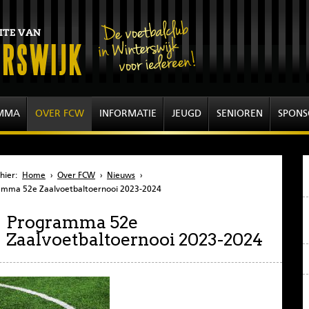
MMA
OVER FCW
INFORMATIE
JEUGD
SENIOREN
SPONS
hier:
Home
›
Over FCW
›
Nieuws
›
amma 52e Zaalvoetbaltoernooi 2023-2024
Programma 52e
Zaalvoetbaltoernooi 2023-2024