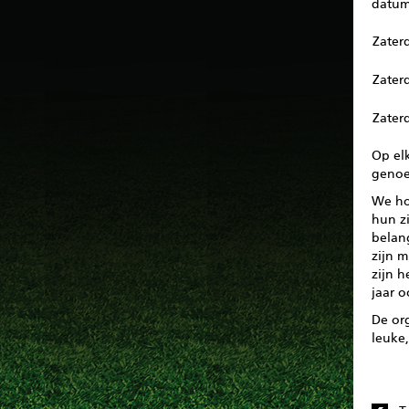
datum
Zater
Zater
Zater
Op el
geno
We hop
hun zi
belang
zijn 
zijn h
jaar o
De org
leuke