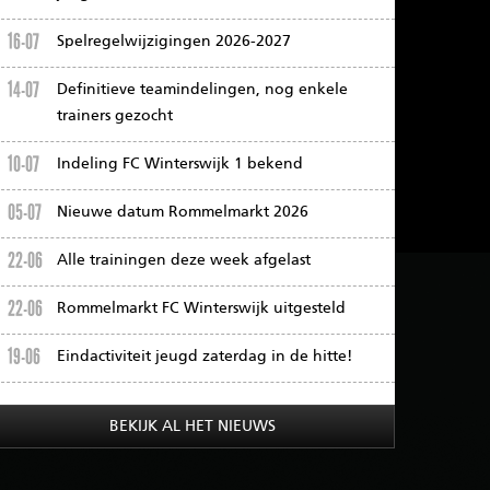
16-07
Spelregelwijzigingen 2026-2027
14-07
Definitieve teamindelingen, nog enkele
trainers gezocht
10-07
Indeling FC Winterswijk 1 bekend
05-07
Nieuwe datum Rommelmarkt 2026
22-06
Alle trainingen deze week afgelast
22-06
Rommelmarkt FC Winterswijk uitgesteld
19-06
Eindactiviteit jeugd zaterdag in de hitte!
BEKIJK AL HET NIEUWS