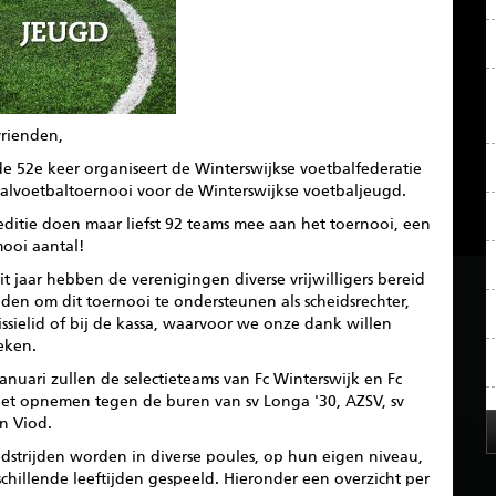
vrienden,
e 52e keer organiseert de Winterswijkse voetbalfederatie
aalvoetbaltoernooi voor de Winterswijkse voetbaljeugd.
ditie doen maar liefst 92 teams mee aan het toernooi, een
mooi aantal!
t jaar hebben de verenigingen diverse vrijwilligers bereid
den om dit toernooi te ondersteunen als scheidsrechter,
sielid of bij de kassa, waarvoor we onze dank willen
eken.
anuari zullen de selectieteams van Fc Winterswijk en Fc
 het opnemen tegen de buren van sv Longa '30, AZSV, sv
n Viod.
dstrijden worden in diverse poules, op hun eigen niveau,
schillende leeftijden gespeeld. Hieronder een overzicht per