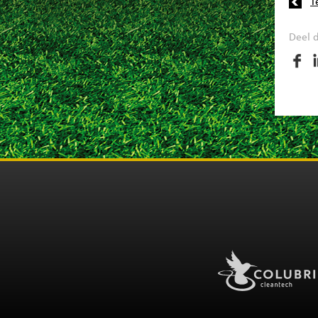
T
Deel d