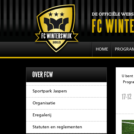
HOME
PROGRA
OVER FCW
U bent 
Progr
Sportpark Jaspers
17-12
Organisatie
Eregalerij
Statuten en reglementen