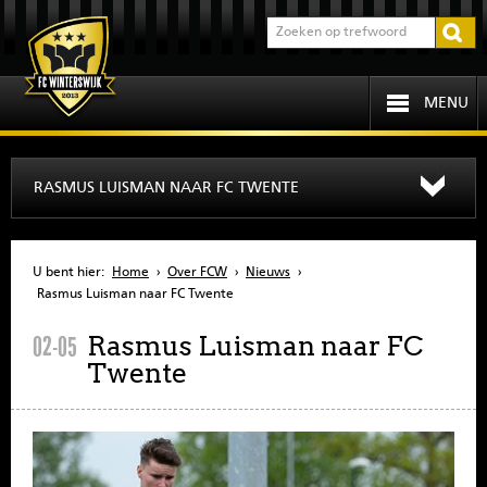
MENU
HOME
RASMUS LUISMAN NAAR FC TWENTE
PROGRAMMA
U bent hier:
Home
›
Over FCW
›
Nieuws
›
OVER FCW
Rasmus Luisman naar FC Twente
Rasmus Luisman naar FC
02-05
INFORMATIE
Twente
JEUGD
SENIOREN