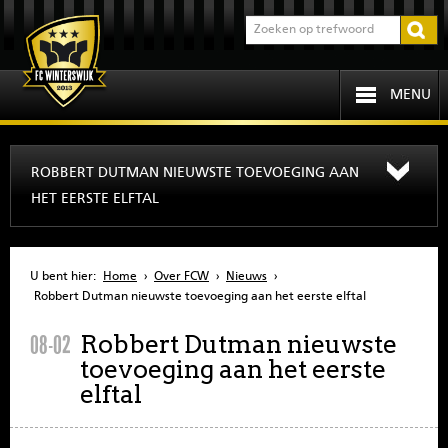
MENU
HOME
ROBBERT DUTMAN NIEUWSTE TOEVOEGING AAN
HET EERSTE ELFTAL
PROGRAMMA
OVER FCW
U bent hier:
Home
›
Over FCW
›
Nieuws
›
Robbert Dutman nieuwste toevoeging aan het eerste elftal
INFORMATIE
Robbert Dutman nieuwste
08-02
toevoeging aan het eerste
JEUGD
elftal
SENIOREN