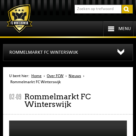
MENU
HOME
ROMMELMARKT FC WINTERSWIJK
PROGRAMMA
U bent hier:
Home
›
Over FCW
›
Nieuws
›
OVER FCW
Rommelmarkt FC Winterswijk
Rommelmarkt FC
02-09
INFORMATIE
Winterswijk
JEUGD
SENIOREN