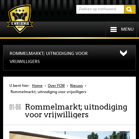
MENU
HOME
ROMMELMARKT; UITNODIGING VOOR
VRIJWILLIGERS
PROGRAMMA
OVER FCW
U bent hier:
Home
›
Over FCW
›
Nieuws
›
Rommelmarkt; uitnodiging voor vrijwilligers
INFORMATIE
Rommelmarkt; uitnodiging
01-06
voor vrijwilligers
JEUGD
SENIOREN