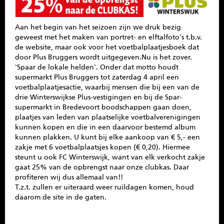
SPONSOREN
Aan het begin van het seizoen zijn we druk bezig
CONTACT
geweest met het maken van portret- en elftalfoto's t.b.v.
de website, maar ook voor het voetbalplaatjesboek dat
door Plus Bruggers wordt uitgegeven.Nu is het zover.
MENU
'Spaar de lokale helden'. Onder dat motto houdt
supermarkt Plus Bruggers tot zaterdag 4 april een
voetbalplaatjesactie, waarbij mensen die bij een van de
drie Winterswijkse Plus-vestigingen en bij de Spar-
supermarkt in Bredevoort boodschappen gaan doen,
plaatjes van leden van plaatselijke voetbalverenigingen
kunnen kopen en die in een daarvoor bestemd album
kunnen plakken. U kunt bij elke aankoop van € 5,- een
zakje met 6 voetbalplaatsjes kopen (€ 0,20). Hiermee
steunt u ook FC Winterswijk, want van elk verkocht zakje
gaat 25% van de opbrengst naar onze clubkas. Daar
profiteren wij dus allemaal van!!
T.z.t. zullen er uiteraard weer ruildagen komen, houd
daarom de site in de gaten.