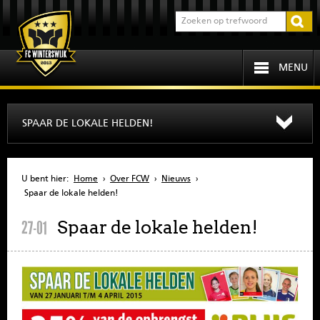
MENU
HOME
SPAAR DE LOKALE HELDEN!
PROGRAMMA
U bent hier:
Home
›
Over FCW
›
Nieuws
›
OVER FCW
Spaar de lokale helden!
Spaar de lokale helden!
27-01
INFORMATIE
JEUGD
SENIOREN