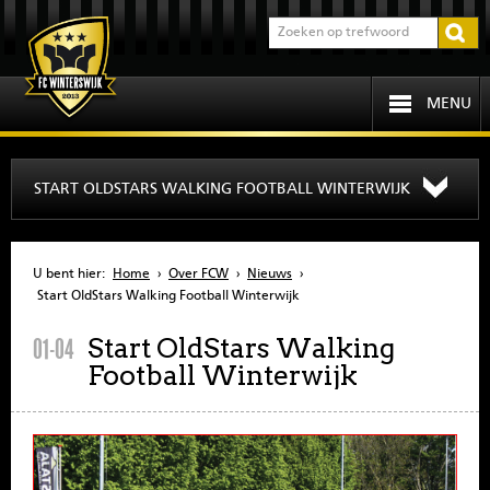
MENU
HOME
START OLDSTARS WALKING FOOTBALL WINTERWIJK
PROGRAMMA
U bent hier:
Home
›
Over FCW
›
Nieuws
›
OVER FCW
Start OldStars Walking Football Winterwijk
Start OldStars Walking
01-04
INFORMATIE
Football Winterwijk
JEUGD
SENIOREN