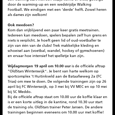
door de warming-up en een wedstrijdje Walking
Football. We eindigen met een ‘derde’ helft. Zowel heren
als dames zijn welkom!
Ook meedoen?
Kom dan vrijblijvend een paar keer gratis meetrainen.
Iedereen kan meedoen, spelers bepalen zelf hun grens en
niets is verplicht. Je hoeft geen lid of oud-voetballer te
zijn van één van de clubs! Trek makkelijke kleding en
schoeisel aan (voetbal, wandel, hockey of gymschoenen)
en ervaar hoe intensief het spelletje kan zijn.
Vrijdagmorgen 19 april om 10.00 uur
is de officiële aftrap
“OldStars Winterswijk”. Je bent van harte welkom op
sportcomplex ‘t Huitinkveld aan de Bataafseweg 2a (FC
Trias) om mee te doen. De volgende trainingen zijn op 26
april bij FC Winterswijk, op 3 mei bij VV MEC en op 10 mei
bij SC Meddo.
Bij de officiële aftrap staat om 10.00 uur de koffie klaar en
is er een korte uitleg in de kantine, rond 10.30 uur start
de training olv. OldStars trainer Peter Jansen. De andere
trainingen beginnen eveneens om 10.00 uur met koffie!