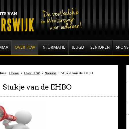
MMA
OVER FCW
INFORMATIE
JEUGD
SENIOREN
SPONS
hier:
Home
›
Over FCW
›
Nieuws
›
Stukje van de EHBO
Stukje van de EHBO