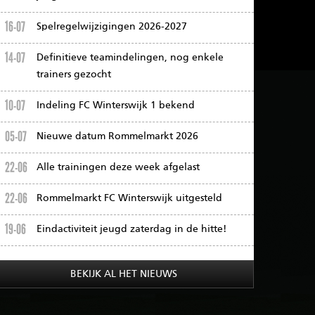
16-07
Spelregelwijzigingen 2026-2027
14-07
Definitieve teamindelingen, nog enkele
trainers gezocht
10-07
Indeling FC Winterswijk 1 bekend
05-07
Nieuwe datum Rommelmarkt 2026
22-06
Alle trainingen deze week afgelast
22-06
Rommelmarkt FC Winterswijk uitgesteld
19-06
Eindactiviteit jeugd zaterdag in de hitte!
BEKIJK AL HET NIEUWS