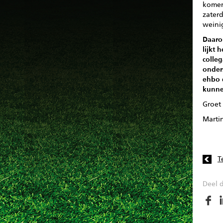
komen 
zater
weini
Daaro
lijkt 
colleg
onder
ehbo 
kunne
Groet
Marti
T
Deel d