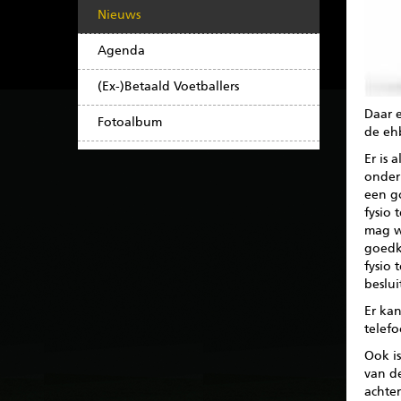
Nieuws
Agenda
(Ex-)Betaald Voetballers
Daar e
Fotoalbum
de eh
Er is 
onder 
een g
fysio 
mag wo
goedke
fysio 
beslu
Er kan
telef
Ook is
van d
achter