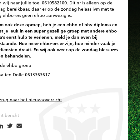
wij naar jullie toe. 0610582100. Dit nr is alleen op de
dag bereikbaar, daar er op de zondag helaas ivm met te
g ehbo-ers geen ehbo aanwezig is.
m ook deze oproep, heb je een ehbo of bhv diploma en
het je leuk in een super gezellige groep met andere ehbo
a’s eerst hulp te verlenen, meld je dan even bij
staande. Hoe meer ehbo-ers er zijn, hoe minder vaak je
diensten draait. En wij ook weer op de zondag blessures
n behandelen.
 de ehbo groep
na ten Dolle 0613363617
erug naar het nieuwsoverzicht
it bericht