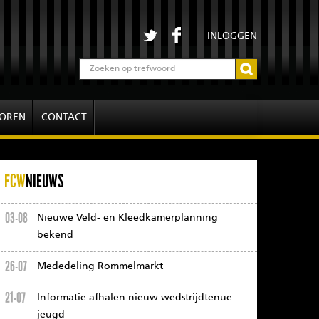
INLOGGEN
OREN
CONTACT
FCW
NIEUWS
03-08
Nieuwe Veld- en Kleedkamerplanning
bekend
26-07
Mededeling Rommelmarkt
21-07
Informatie afhalen nieuw wedstrijdtenue
jeugd