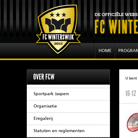
HOME
PROGRA
OVER FCW
U bent 
16-12
Sportpark Jaspers
Organisatie
Eregalerij
Statuten en reglementen