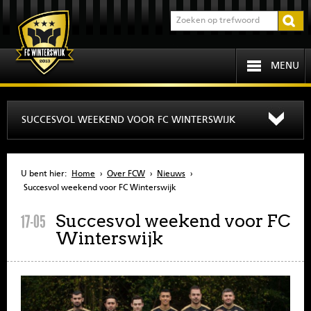
MENU
HOME
SUCCESVOL WEEKEND VOOR FC WINTERSWIJK
PROGRAMMA
U bent hier:
Home
›
Over FCW
›
Nieuws
›
OVER FCW
Succesvol weekend voor FC Winterswijk
Succesvol weekend voor FC
17-05
INFORMATIE
Winterswijk
JEUGD
SENIOREN