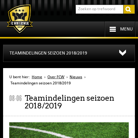
MENU
HOME
TEAMINDELINGEN SEIZOEN 2018/2019
PROGRAMMA
U bent hier:
Home
›
Over FCW
›
Nieuws
›
OVER FCW
Teamindelingen seizoen 2018/2019
Teamindelingen seizoen
08-06
INFORMATIE
2018/2019
JEUGD
SENIOREN