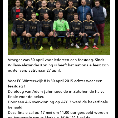
SPONSOREN
CONTACT
MENU
Vroeger was 30 april voor iedereen een feestdag. Sinds
Willem-Alexander Koning is heeft het nationale feest zich
echter verplaatst naar 27 april.
Voor FC Winterswijk 8 is 30 april 2015 echter weer een
feestdag !!
De ploeg van Adem Şahin speelde in Zutphen de halve
finale voor de beker.
Door een 4-6 overwinning op AZC 3 werd de bekerfinale
behaald.
Deze finale zal op 17 mei om 11.00 uur gespeeld worden
op het terrein van sc Markelo, MVV '29 3 zal de