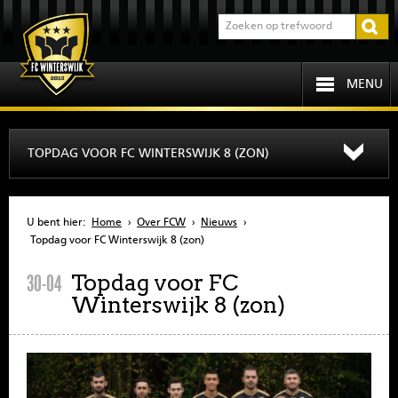
MENU
HOME
TOPDAG VOOR FC WINTERSWIJK 8 (ZON)
PROGRAMMA
U bent hier:
Home
›
Over FCW
›
Nieuws
›
OVER FCW
Topdag voor FC Winterswijk 8 (zon)
Topdag voor FC
30-04
INFORMATIE
Winterswijk 8 (zon)
JEUGD
SENIOREN