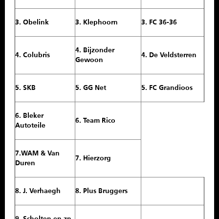
3. Obelink
3. Klephoorn
3. FC 36-36
4. Bijzonder
4. Colubris
4. De Veldsterren
Gewoon
5. SKB
5. GG Net
5. FC Grandioos
6. Bleker
6. Team Rico
Autoteile
7.WAM & Van
7. Hierzorg
Duren
8. J. Verhaegh
8. Plus Bruggers
9. Scholten en zn