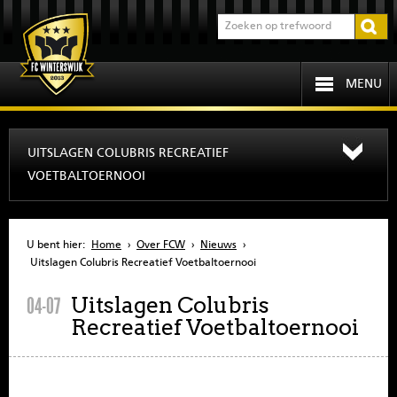
MENU
HOME
UITSLAGEN COLUBRIS RECREATIEF
VOETBALTOERNOOI
PROGRAMMA
OVER FCW
U bent hier:
Home
›
Over FCW
›
Nieuws
›
Uitslagen Colubris Recreatief Voetbaltoernooi
INFORMATIE
Uitslagen Colubris
04-07
Recreatief Voetbaltoernooi
JEUGD
SENIOREN