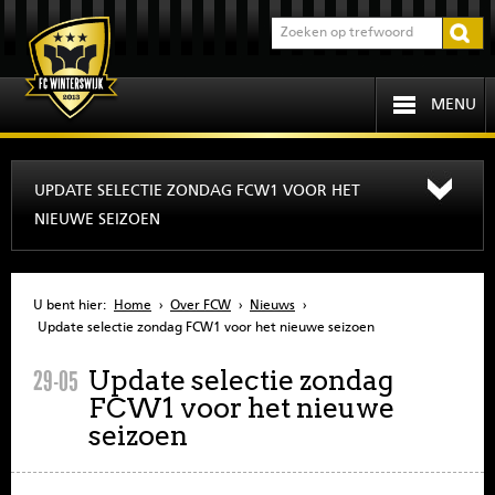
MENU
HOME
UPDATE SELECTIE ZONDAG FCW1 VOOR HET
NIEUWE SEIZOEN
PROGRAMMA
OVER FCW
U bent hier:
Home
›
Over FCW
›
Nieuws
›
Update selectie zondag FCW1 voor het nieuwe seizoen
INFORMATIE
Update selectie zondag
29-05
FCW1 voor het nieuwe
JEUGD
seizoen
SENIOREN