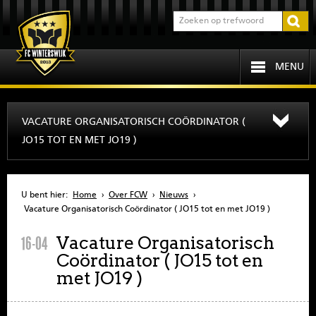
MENU
HOME
VACATURE ORGANISATORISCH COÖRDINATOR (
JO15 TOT EN MET JO19 )
PROGRAMMA
OVER FCW
U bent hier:
Home
›
Over FCW
›
Nieuws
›
Vacature Organisatorisch Coördinator ( JO15 tot en met JO19 )
INFORMATIE
Vacature Organisatorisch
16-04
Coördinator ( JO15 tot en
JEUGD
met JO19 )
SENIOREN