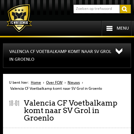
MENU
HOME
VALENCIA CF VOETBALKAMP KOMT NAAR SV GROL
IN GROENLO
PROGRAMMA
OVER FCW
U bent hier:
Home
›
Over FCW
›
Nieuws
›
Valencia CF Voetbalkamp komt naar SV Grol in Groenlo
INFORMATIE
Valencia CF Voetbalkamp
18-01
komt naar SV Grol in
JEUGD
Groenlo
SENIOREN