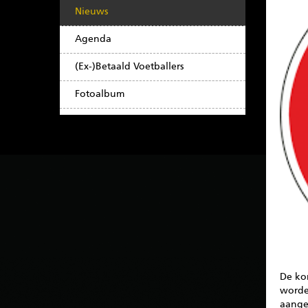
Nieuws
Agenda
(Ex-)Betaald Voetballers
Fotoalbum
De ko
worde
aange