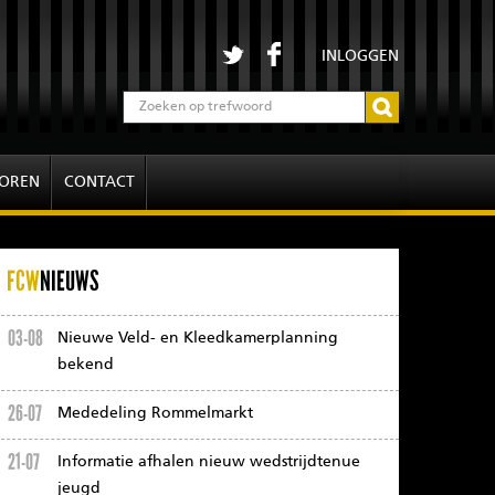
INLOGGEN
OREN
CONTACT
FCW
NIEUWS
03-08
Nieuwe Veld- en Kleedkamerplanning
bekend
26-07
Mededeling Rommelmarkt
21-07
Informatie afhalen nieuw wedstrijdtenue
jeugd