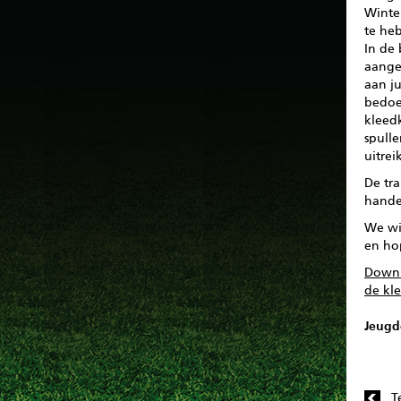
Winter
te he
In de 
aange
aan ju
bedoel
kleed
spulle
uitrei
De tra
hande
We wi
en ho
Downl
de kl
Jeugd
T