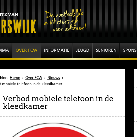
MMA
OVER FCW
INFORMATIE
JEUGD
SENIOREN
SPONS
hier:
Home
›
Over FCW
›
Nieuws
›
 mobiele telefoon in de kleedkamer
Verbod mobiele telefoon in de
kleedkamer