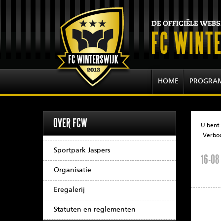
HOME
PROGRA
OVER FCW
U bent 
Verbod
Sportpark Jaspers
16-08
Organisatie
Eregalerij
Statuten en reglementen