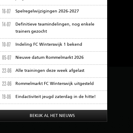
16-07
Spelregelwijzigingen 2026-2027
14-07
Definitieve teamindelingen, nog enkele
trainers gezocht
10-07
Indeling FC Winterswijk 1 bekend
05-07
Nieuwe datum Rommelmarkt 2026
22-06
Alle trainingen deze week afgelast
22-06
Rommelmarkt FC Winterswijk uitgesteld
19-06
Eindactiviteit jeugd zaterdag in de hitte!
BEKIJK AL HET NIEUWS