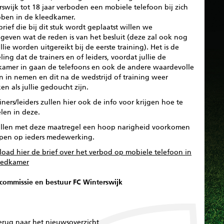
swijk tot 18 jaar verboden een mobiele telefoon bij zich
bben in de kleedkamer.
brief die bij dit stuk wordt geplaatst willen we
geven wat de reden is van het besluit (deze zal ook nog
llie worden uitgereikt bij de eerste training). Het is de
ing dat de trainers en of leiders, voordat jullie de
kamer in gaan de telefoons en ook de andere waardevolle
n in nemen en dit na de wedstrijd of training weer
ken als jullie gedoucht zijn.
iners/leiders zullen hier ook de info voor krijgen hoe te
len in deze.
llen met deze maatregel een hoop narigheid voorkomen
pen op ieders medewerking.
oad hier de brief over het verbod op mobiele telefoon in
eedkamer
commissie en bestuur FC Winterswijk
erug naar het nieuwsoverzicht