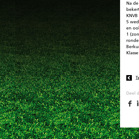
Na de
beker
KNVB 
5 wed
en ook
1 (zon
ronde 
Berku
Klasse 
T
Deel d