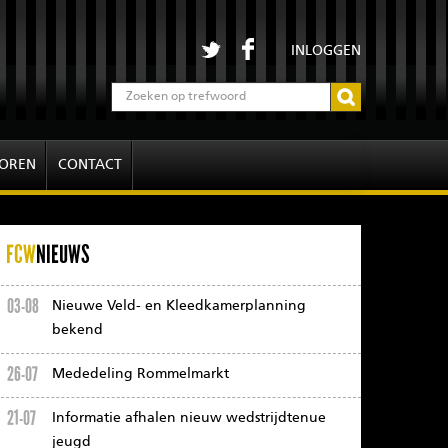
INLOGGEN
OREN
CONTACT
FCW
NIEUWS
03-08
Nieuwe Veld- en Kleedkamerplanning
bekend
26-07
Mededeling Rommelmarkt
21-07
Informatie afhalen nieuw wedstrijdtenue
jeugd