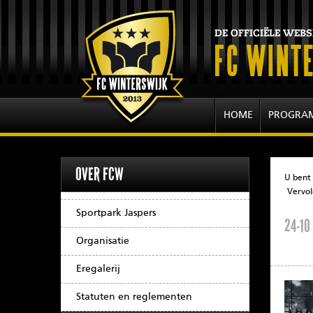
HOME
PROGRA
OVER FCW
U bent 
Vervol
Sportpark Jaspers
24-10
Organisatie
Eregalerij
Statuten en reglementen