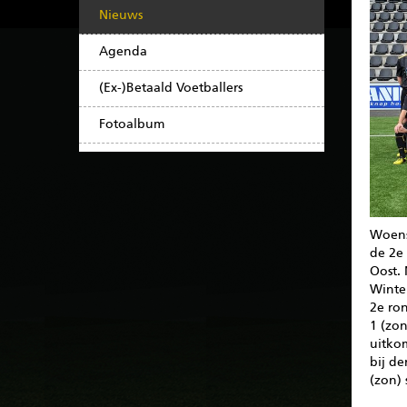
Nieuws
Agenda
(Ex-)Betaald Voetballers
Fotoalbum
Woens
de 2e
Oost.
Winter
2e ron
1 (zo
uitko
bij de
(zon)