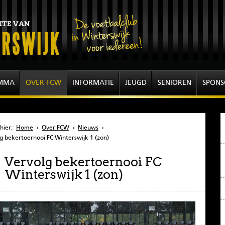
MMA
OVER FCW
INFORMATIE
JEUGD
SENIOREN
SPONS
hier:
Home
›
Over FCW
›
Nieuws
›
g bekertoernooi FC Winterswijk 1 (zon)
Vervolg bekertoernooi FC
Winterswijk 1 (zon)