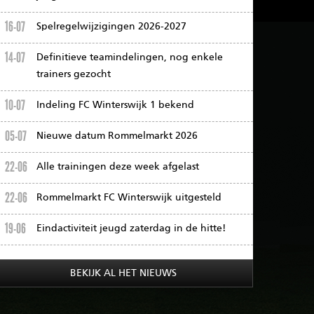
16-07
Spelregelwijzigingen 2026-2027
14-07
Definitieve teamindelingen, nog enkele
trainers gezocht
10-07
Indeling FC Winterswijk 1 bekend
05-07
Nieuwe datum Rommelmarkt 2026
22-06
Alle trainingen deze week afgelast
22-06
Rommelmarkt FC Winterswijk uitgesteld
19-06
Eindactiviteit jeugd zaterdag in de hitte!
BEKIJK AL HET NIEUWS