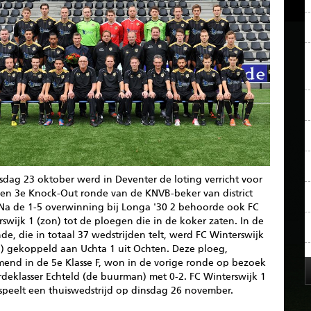
dag 23 oktober werd in Deventer de loting verricht voor
 en 3e Knock-Out ronde van de KNVB-beker van district
 Na de 1-5 overwinning bij Longa '30 2 behoorde ook FC
swijk 1 (zon) tot de ploegen die in de koker zaten. In de
de, die in totaal 37 wedstrijden telt, werd FC Winterswijk
n) gekoppeld aan Uchta 1 uit Ochten. Deze ploeg,
mend in de 5e Klasse F, won in de vorige ronde op bezoek
rdeklasser Echteld (de buurman) met 0-2. FC Winterswijk 1
 speelt een thuiswedstrijd op dinsdag 26 november.