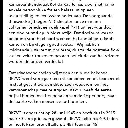
kampioenskandidaat Rohda Raalte liep door met name
enkele persoonlijke fouten helaas uit op een
teleurstelling en een zware nederlaag. De voorgaande
thuiswedstrijd tegen NEC sleepten onze mannen
volkomen terecht een gelijkspel (1-1) uit het vuur door
een doelpunt diep in blessuretijd. Dat doelpunt was de
beloning voor heel hard werken, het aantal gecreëerde
kansen en bij vlagen goed voetbal. Wij hebben
voldoende kwaliteit in ons team, dus zal de positieve flow
vast en zeker komen en pas aan het einde van het seizoen
worden de prijzen verdeeld!
Zaterdagavond spelen wij tegen een oude bekende.
RKZVC werd vorig jaar terecht kampioen en dit team moet
in staat geacht worden dit seizoen wederom om het
kampioenschap mee te strijden. RKZVC heeft de eerste
prijs al binnen met het behalen van de 1e periode, maar
de laatste weken morsen ze toch punten.
RKZVC is opgericht op 28 juni 1945 en heeft dus in 2015
haar 70-jarig jubileum gevierd. RKZVC telt circa 405 leden
en heeft 6 seniorenelftallen, 2 45+ teams en 19