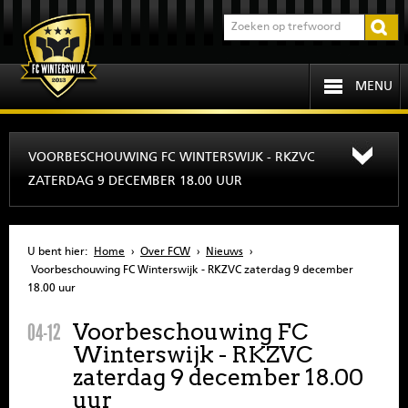
MENU
HOME
VOORBESCHOUWING FC WINTERSWIJK - RKZVC
ZATERDAG 9 DECEMBER 18.00 UUR
PROGRAMMA
OVER FCW
U bent hier:
Home
›
Over FCW
›
Nieuws
›
Voorbeschouwing FC Winterswijk - RKZVC zaterdag 9 december
INFORMATIE
18.00 uur
Voorbeschouwing FC
04-12
JEUGD
Winterswijk - RKZVC
zaterdag 9 december 18.00
SENIOREN
uur