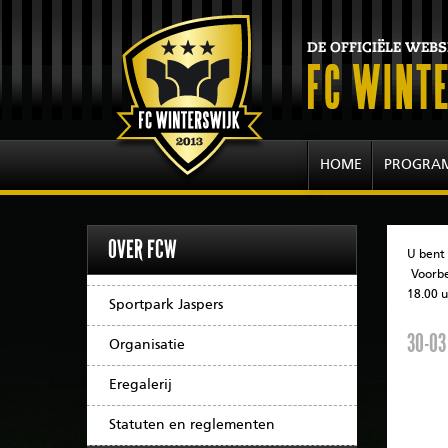
HOME
PROGRA
OVER FCW
U bent 
Voorb
18.00 
Sportpark Jaspers
30-03
Organisatie
Eregalerij
Statuten en reglementen