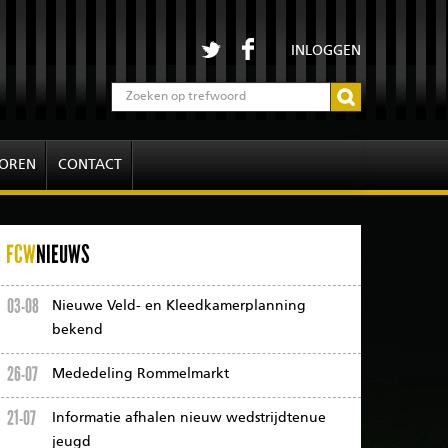
INLOGGEN
OREN
CONTACT
FCW
NIEUWS
03-08
Nieuwe Veld- en Kleedkamerplanning
bekend
26-07
Mededeling Rommelmarkt
21-07
Informatie afhalen nieuw wedstrijdtenue
jeugd