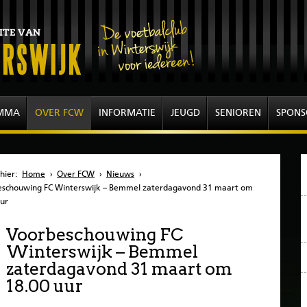
MMA
OVER FCW
INFORMATIE
JEUGD
SENIOREN
SPONS
hier:
Home
›
Over FCW
›
Nieuws
›
eschouwing FC Winterswijk – Bemmel zaterdagavond 31 maart om
uur
Voorbeschouwing FC
Winterswijk – Bemmel
zaterdagavond 31 maart om
18.00 uur