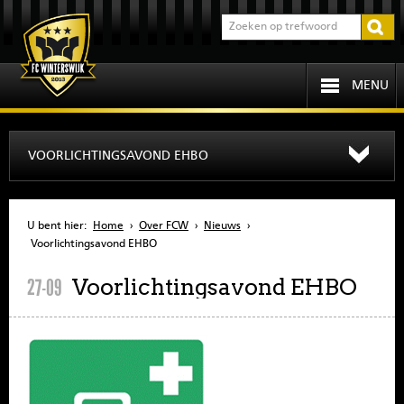
MENU
HOME
VOORLICHTINGSAVOND EHBO
PROGRAMMA
U bent hier:
Home
›
Over FCW
›
Nieuws
›
OVER FCW
Voorlichtingsavond EHBO
Voorlichtingsavond EHBO
27-09
INFORMATIE
JEUGD
SENIOREN