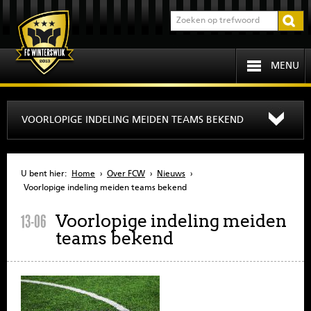
MENU
HOME
VOORLOPIGE INDELING MEIDEN TEAMS BEKEND
PROGRAMMA
U bent hier:
Home
›
Over FCW
›
Nieuws
›
OVER FCW
Voorlopige indeling meiden teams bekend
Voorlopige indeling meiden
13-06
INFORMATIE
teams bekend
JEUGD
SENIOREN