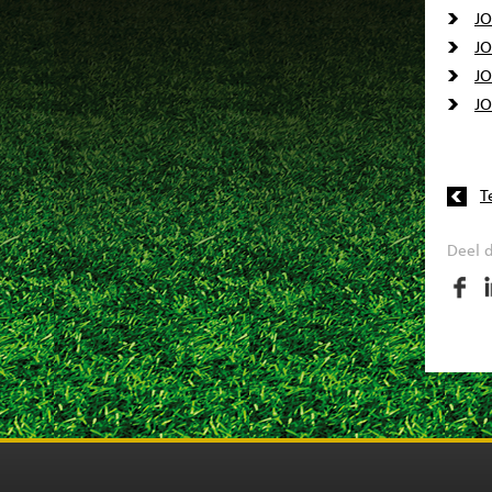
JO
JO
JO
JO
T
Deel d