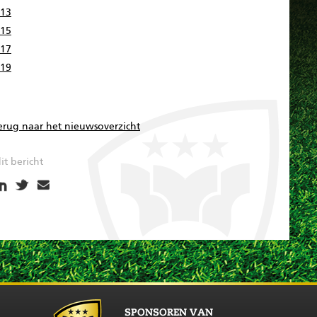
13
15
17
19
erug naar het nieuwsoverzicht
it bericht