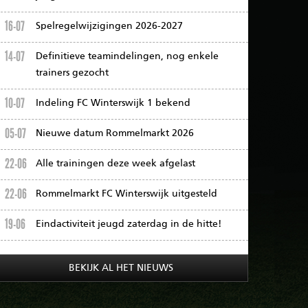
16-07
Spelregelwijzigingen 2026-2027
14-07
Definitieve teamindelingen, nog enkele
trainers gezocht
10-07
Indeling FC Winterswijk 1 bekend
05-07
Nieuwe datum Rommelmarkt 2026
22-06
Alle trainingen deze week afgelast
22-06
Rommelmarkt FC Winterswijk uitgesteld
19-06
Eindactiviteit jeugd zaterdag in de hitte!
BEKIJK AL HET NIEUWS