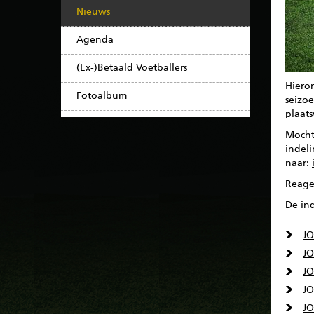
Nieuws
Agenda
(Ex-)Betaald Voetballers
Hieron
Fotoalbum
seizo
plaat
Mocht
indel
naar:
Reage
De in
JO
JO
JO
JO
JO