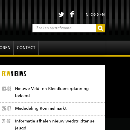
INLOGGEN
OREN
CONTACT
FCW
NIEUWS
03-08
Nieuwe Veld- en Kleedkamerplanning
bekend
26-07
Mededeling Rommelmarkt
21-07
Informatie afhalen nieuw wedstrijdtenue
jeugd