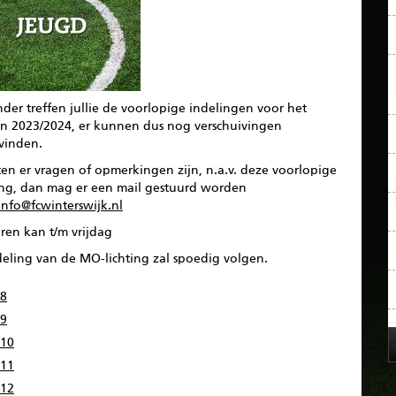
der treffen jullie de voorlopige indelingen voor het
en 2023/2024, er kunnen dus nog verschuivingen
svinden.
en er vragen of opmerkingen zijn, n.a.v. deze voorlopige
ing, dan mag er een mail gestuurd worden
info@fcwinterswijk.nl
ren kan t/m vrijdag
deling van de MO-lichting zal spoedig volgen.
8
9
10
11
12