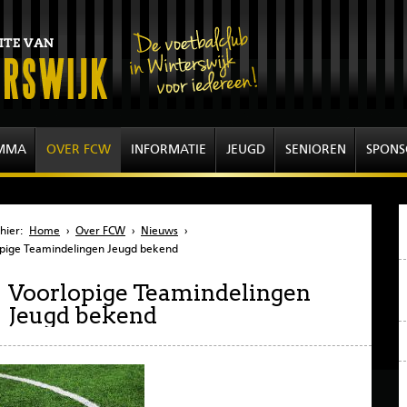
MMA
OVER FCW
INFORMATIE
JEUGD
SENIOREN
SPONS
hier:
Home
›
Over FCW
›
Nieuws
›
pige Teamindelingen Jeugd bekend
Voorlopige Teamindelingen
Jeugd bekend