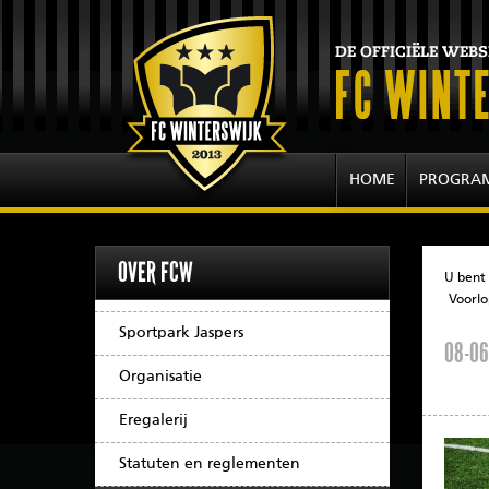
HOME
PROGRA
OVER FCW
U bent 
Voorlo
Sportpark Jaspers
08-06
Organisatie
Eregalerij
Statuten en reglementen