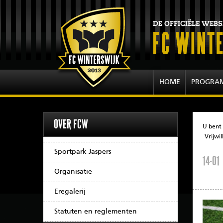
HOME
PROGRA
OVER FCW
U bent 
Vrijwi
Sportpark Jaspers
14-01
Organisatie
Eregalerij
Statuten en reglementen