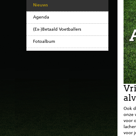
Nieuws
Agenda
(Ex-)Betaald Voetballers
Fotoalbum
Vri
alv
Ook d
onze v
voor 
lachen
voor j