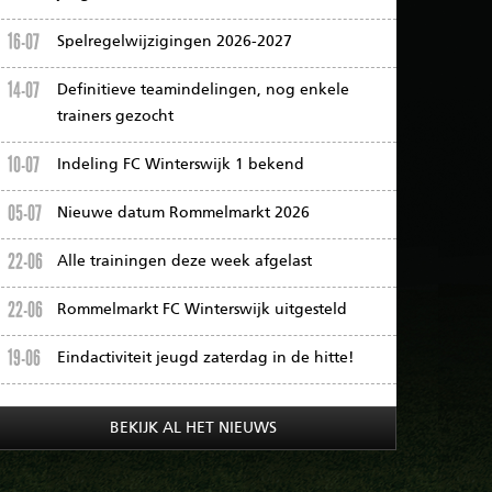
16-07
Spelregelwijzigingen 2026-2027
14-07
Definitieve teamindelingen, nog enkele
trainers gezocht
10-07
Indeling FC Winterswijk 1 bekend
05-07
Nieuwe datum Rommelmarkt 2026
22-06
Alle trainingen deze week afgelast
22-06
Rommelmarkt FC Winterswijk uitgesteld
19-06
Eindactiviteit jeugd zaterdag in de hitte!
BEKIJK AL HET NIEUWS