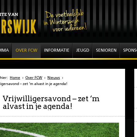
MMA
OVER FCW
INFORMATIE
JEUGD
SENIOREN
SPONS
hier:
Home
›
Over FCW
›
Nieuws
›
lligersavond – zet ‘m alvast in je agenda!
Vrijwilligersavond – zet ‘m
alvast in je agenda!