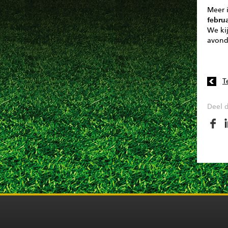
Meer 
febru
We ki
avond
T
Deel d