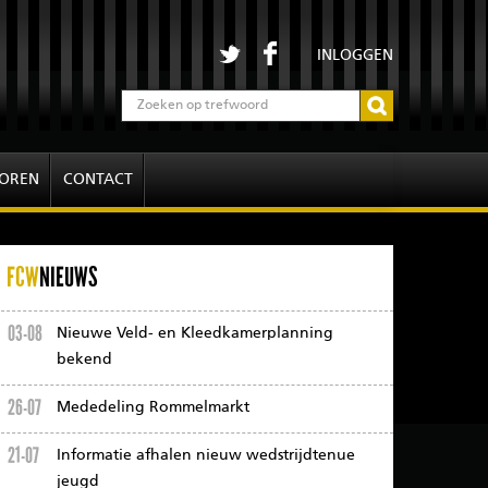
INLOGGEN
OREN
CONTACT
FCW
NIEUWS
03-08
Nieuwe Veld- en Kleedkamerplanning
bekend
26-07
Mededeling Rommelmarkt
21-07
Informatie afhalen nieuw wedstrijdtenue
jeugd