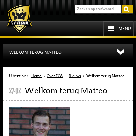
MENU
HOME
WELKOM TERUG MATTEO
PROGRAMMA
U bent hier:
Home
›
Over FCW
›
Nieuws
›
Welkom terug Matteo
OVER FCW
Welkom terug Matteo
27-02
INFORMATIE
JEUGD
SENIOREN