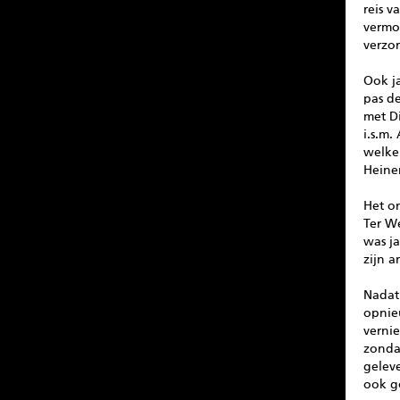
reis 
vermo
verzo
Ook j
pas d
met D
i.s.m
welke
Heine
Het o
Ter W
was ja
zijn 
Nadat
opnie
verni
zondag
geleve
ook g