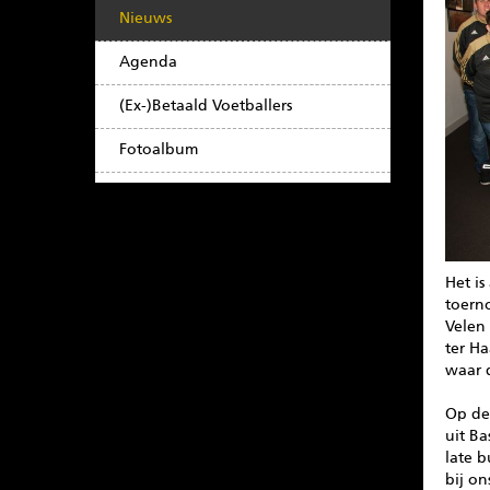
Nieuws
Agenda
(Ex-)Betaald Voetballers
Fotoalbum
Het i
toern
Velen
ter H
waar 
Op de
uit Ba
late b
bij on