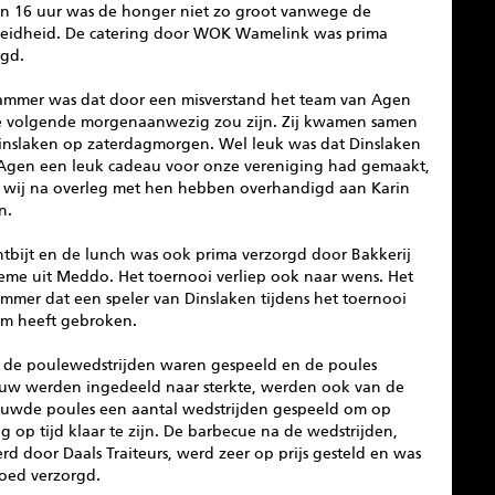
van 16 uur was de honger niet zo groot vanwege de
eidheid. De catering door WOK Wamelink was prima
rgd.
ammer was dat door een misverstand het team van Agen
e volgende morgenaanwezig zou zijn. Zij kwamen samen
inslaken op zaterdagmorgen. Wel leuk was dat Dinslaken
. Agen een leuk cadeau voor onze vereniging had gemaakt,
 wij na overleg met hen hebben overhandigd aan Karin
n.
ntbijt en de lunch was ook prima verzorgd door Bakkerij
eme uit Meddo. Het toernooi verliep ook naar wens. Het
mmer dat een speler van Dinslaken tijdens het toernooi
arm heeft gebroken.
 de poulewedstrijden waren gespeeld en de poules
uw werden ingedeeld naar sterkte, werden ook van de
euwde poules een aantal wedstrijden gespeeld om op
 op tijd klaar te zijn. De barbecue na de wedstrijden,
rd door Daals Traiteurs, werd zeer op prijs gesteld en was
oed verzorgd.