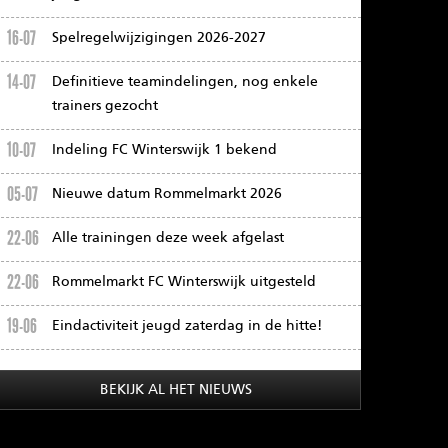
16-07
Spelregelwijzigingen 2026-2027
14-07
Definitieve teamindelingen, nog enkele
trainers gezocht
10-07
Indeling FC Winterswijk 1 bekend
05-07
Nieuwe datum Rommelmarkt 2026
22-06
Alle trainingen deze week afgelast
22-06
Rommelmarkt FC Winterswijk uitgesteld
19-06
Eindactiviteit jeugd zaterdag in de hitte!
BEKIJK AL HET NIEUWS