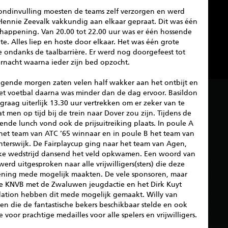
ondinvulling moesten de teams zelf verzorgen en werd
Hennie Zeevalk vakkundig aan elkaar gepraat. Dit was één
 happening. Van 20.00 tot 22.00 uur was er één hossende
e. Alles liep en hoste door elkaar. Het was één grote
e ondanks de taalbarrière. Er werd nog doorgefeest tot
rnacht waarna ieder zijn bed opzocht.
lgende morgen zaten velen half wakker aan het ontbijt en
et voetbal daarna was minder dan de dag ervoor. Basildon
graag uiterlijk 13.30 uur vertrekken om er zeker van te
at men op tijd bij de trein naar Dover zou zijn. Tijdens de
tende lunch vond ook de prijsuitreiking plaats. In poule A
het team van ATC ’65 winnaar en in poule B het team van
nterswijk. De Fairplaycup ging naar het team van Agen,
lke wedstrijd dansend het veld opkwamen. Een woord van
erd uitgesproken naar alle vrijwilligers(sters) die deze
ning mede mogelijk maakten. De vele sponsoren, maar
e KNVB met de Zwaluwen jeugdactie en het Dirk Kuyt
ation hebben dit mede mogelijk gemaakt. Willy van
n die de fantastische bekers beschikbaar stelde en ook
 voor prachtige medailles voor alle spelers en vrijwilligers.