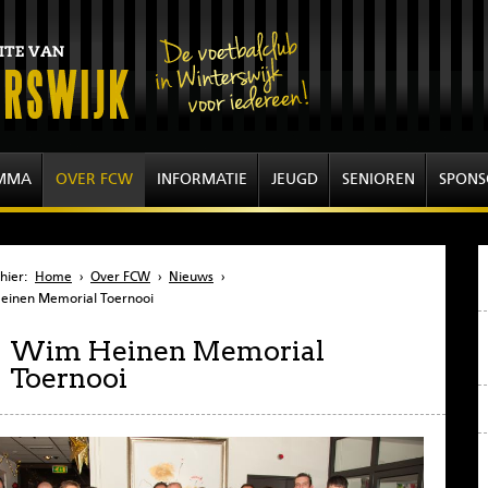
MMA
OVER FCW
INFORMATIE
JEUGD
SENIOREN
SPONS
hier:
Home
›
Over FCW
›
Nieuws
›
einen Memorial Toernooi
Wim Heinen Memorial
Toernooi