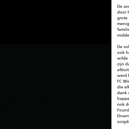
De av
door 
grote
menigt
famili
midde
De vo
ook h
wilde 
zijn d
afslui
werd 
FC Wi
die e
dank w
happe
ook d
Found
Druene
zorgde