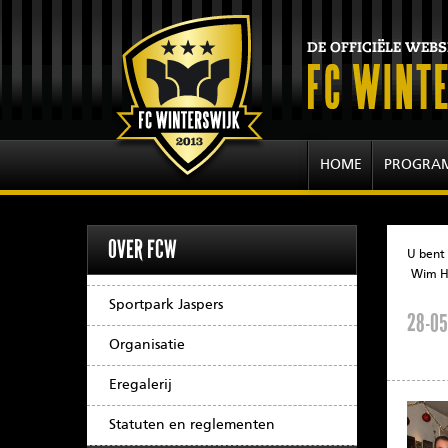
HOME
PROGRA
OVER FCW
U bent 
Wim H
Sportpark Jaspers
28-05
Organisatie
Eregalerij
Statuten en reglementen