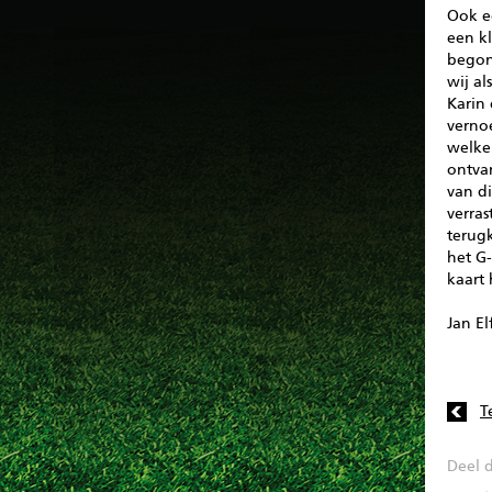
Ook ee
een kl
begon
wij al
Karin
verno
welke 
ontva
van di
verra
terug
het G
kaart
Jan El
T
Deel d