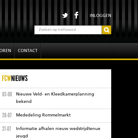
INLOGGEN
OREN
CONTACT
FCW
NIEUWS
03-08
Nieuwe Veld- en Kleedkamerplanning
bekend
26-07
Mededeling Rommelmarkt
21-07
Informatie afhalen nieuw wedstrijdtenue
jeugd