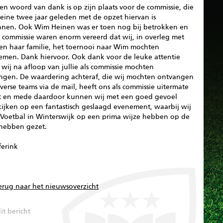
n woord van dank is op zijn plaats voor de commissie, die
eine twee jaar geleden met de opzet hiervan is
nen. Ook Wim Heinen was er toen nog bij betrokken en
s commissie waren enorm vereerd dat wij, in overleg met
 en haar familie, het toernooi naar Wim mochten
emen. Dank hiervoor. Ook dank voor de leuke attentie
wij na afloop van jullie als commissie mochten
ngen. De waardering achteraf, die wij mochten ontvangen
verse teams via de mail, heeft ons als commissie uitermate
st en mede daardoor kunnen wij met een goed gevoel
kijken op een fantastisch geslaagd evenement, waarbij wij
-Voetbal in Winterswijk op een prima wijze hebben op de
 hebben gezet.
ferink
erug naar het nieuwsoverzicht
it bericht