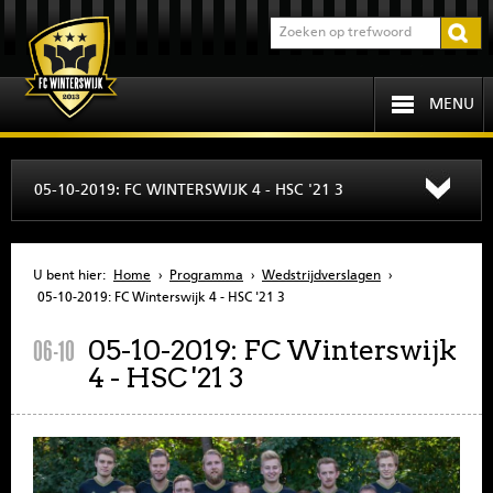
MENU
HOME
05-10-2019: FC WINTERSWIJK 4 - HSC '21 3
PROGRAMMA
U bent hier:
Home
›
Programma
›
Wedstrijdverslagen
›
OVER FCW
05-10-2019: FC Winterswijk 4 - HSC '21 3
05-10-2019: FC Winterswijk
06-10
INFORMATIE
4 - HSC '21 3
JEUGD
SENIOREN