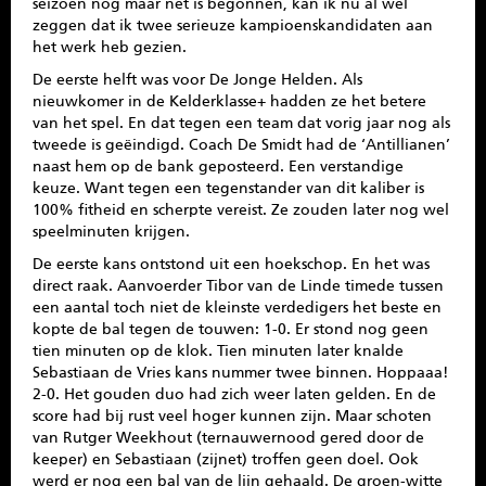
seizoen nog maar net is begonnen, kan ik nu al wel
zeggen dat ik twee serieuze kampioenskandidaten aan
het werk heb gezien.
De eerste helft was voor De Jonge Helden. Als
nieuwkomer in de Kelderklasse+ hadden ze het betere
van het spel. En dat tegen een team dat vorig jaar nog als
tweede is geëindigd. Coach De Smidt had de ‘Antillianen’
naast hem op de bank geposteerd. Een verstandige
keuze. Want tegen een tegenstander van dit kaliber is
100% fitheid en scherpte vereist. Ze zouden later nog wel
speelminuten krijgen.
De eerste kans ontstond uit een hoekschop. En het was
direct raak. Aanvoerder Tibor van de Linde timede tussen
een aantal toch niet de kleinste verdedigers het beste en
kopte de bal tegen de touwen: 1-0. Er stond nog geen
tien minuten op de klok. Tien minuten later knalde
Sebastiaan de Vries kans nummer twee binnen. Hoppaaa!
2-0. Het gouden duo had zich weer laten gelden. En de
score had bij rust veel hoger kunnen zijn. Maar schoten
van Rutger Weekhout (ternauwernood gered door de
keeper) en Sebastiaan (zijnet) troffen geen doel. Ook
werd er nog een bal van de lijn gehaald. De groen-witte