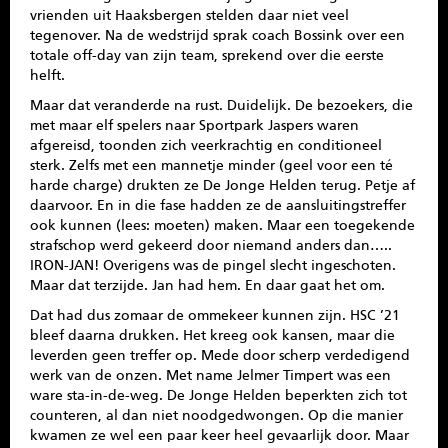
vrienden uit Haaksbergen stelden daar niet veel
tegenover. Na de wedstrijd sprak coach Bossink over een
totale off-day van zijn team, sprekend over die eerste
helft.
Maar dat veranderde na rust. Duidelijk. De bezoekers, die
met maar elf spelers naar Sportpark Jaspers waren
afgereisd, toonden zich veerkrachtig en conditioneel
sterk. Zelfs met een mannetje minder (geel voor een té
harde charge) drukten ze De Jonge Helden terug. Petje af
daarvoor. En in die fase hadden ze de aansluitingstreffer
ook kunnen (lees: moeten) maken. Maar een toegekende
strafschop werd gekeerd door niemand anders dan…..
IRON-JAN! Overigens was de pingel slecht ingeschoten.
Maar dat terzijde. Jan had hem. En daar gaat het om.
Dat had dus zomaar de ommekeer kunnen zijn. HSC ’21
bleef daarna drukken. Het kreeg ook kansen, maar die
leverden geen treffer op. Mede door scherp verdedigend
werk van de onzen. Met name Jelmer Timpert was een
ware sta-in-de-weg. De Jonge Helden beperkten zich tot
counteren, al dan niet noodgedwongen. Op die manier
kwamen ze wel een paar keer heel gevaarlijk door. Maar