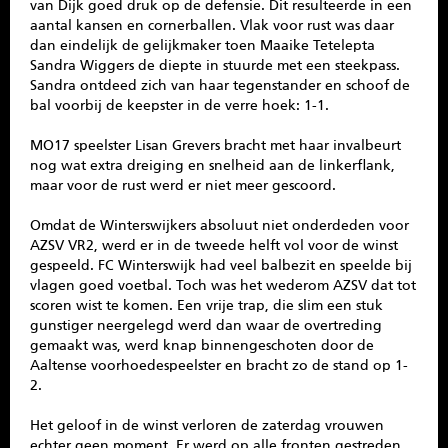
van Dijk goed druk op de defensie. Dit resulteerde in een
aantal kansen en cornerballen. Vlak voor rust was daar
dan eindelijk de gelijkmaker toen Maaike Tetelepta
Sandra Wiggers de diepte in stuurde met een steekpass.
Sandra ontdeed zich van haar tegenstander en schoof de
bal voorbij de keepster in de verre hoek: 1-1.
MO17 speelster Lisan Grevers bracht met haar invalbeurt
nog wat extra dreiging en snelheid aan de linkerflank,
maar voor de rust werd er niet meer gescoord.
Omdat de Winterswijkers absoluut niet onderdeden voor
AZSV VR2, werd er in de tweede helft vol voor de winst
gespeeld. FC Winterswijk had veel balbezit en speelde bij
vlagen goed voetbal. Toch was het wederom AZSV dat tot
scoren wist te komen. Een vrije trap, die slim een stuk
gunstiger neergelegd werd dan waar de overtreding
gemaakt was, werd knap binnengeschoten door de
Aaltense voorhoedespeelster en bracht zo de stand op 1-
2.
Het geloof in de winst verloren de zaterdag vrouwen
echter geen moment. Er werd op alle fronten gestreden.