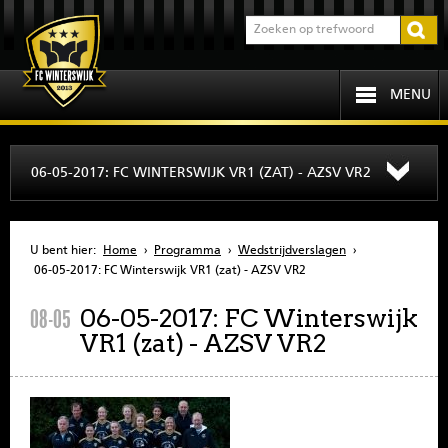
MENU
HOME
06-05-2017: FC WINTERSWIJK VR1 (ZAT) - AZSV VR2
PROGRAMMA
U bent hier:
Home
›
Programma
›
Wedstrijdverslagen
›
OVER FCW
06-05-2017: FC Winterswijk VR1 (zat) - AZSV VR2
06-05-2017: FC Winterswijk
08-05
INFORMATIE
VR1 (zat) - AZSV VR2
JEUGD
SENIOREN