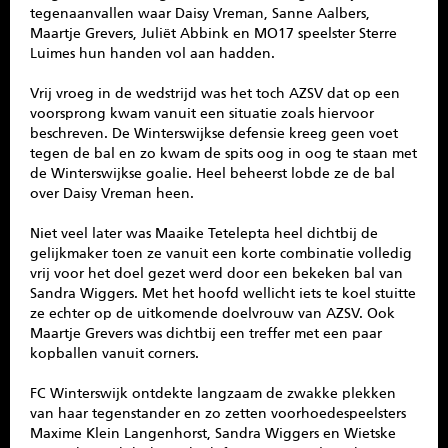
tegenaanvallen waar Daisy Vreman, Sanne Aalbers,
Maartje Grevers, Juliët Abbink en MO17 speelster Sterre
Luimes hun handen vol aan hadden.
Vrij vroeg in de wedstrijd was het toch AZSV dat op een
voorsprong kwam vanuit een situatie zoals hiervoor
beschreven. De Winterswijkse defensie kreeg geen voet
tegen de bal en zo kwam de spits oog in oog te staan met
de Winterswijkse goalie. Heel beheerst lobde ze de bal
over Daisy Vreman heen.
Niet veel later was Maaike Tetelepta heel dichtbij de
gelijkmaker toen ze vanuit een korte combinatie volledig
vrij voor het doel gezet werd door een bekeken bal van
Sandra Wiggers. Met het hoofd wellicht iets te koel stuitte
ze echter op de uitkomende doelvrouw van AZSV. Ook
Maartje Grevers was dichtbij een treffer met een paar
kopballen vanuit corners.
FC Winterswijk ontdekte langzaam de zwakke plekken
van haar tegenstander en zo zetten voorhoedespeelsters
Maxime Klein Langenhorst, Sandra Wiggers en Wietske