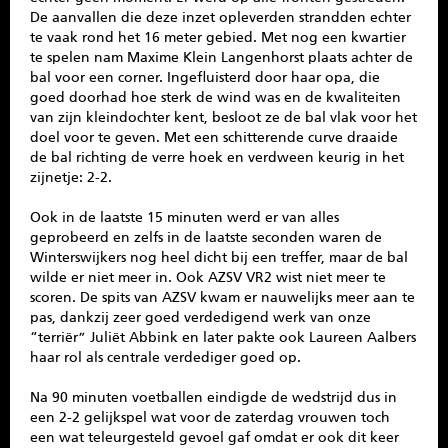
De aanvallen die deze inzet opleverden strandden echter
te vaak rond het 16 meter gebied. Met nog een kwartier
te spelen nam Maxime Klein Langenhorst plaats achter de
bal voor een corner. Ingefluisterd door haar opa, die
goed doorhad hoe sterk de wind was en de kwaliteiten
van zijn kleindochter kent, besloot ze de bal vlak voor het
doel voor te geven. Met een schitterende curve draaide
de bal richting de verre hoek en verdween keurig in het
zijnetje: 2-2.
Ook in de laatste 15 minuten werd er van alles
geprobeerd en zelfs in de laatste seconden waren de
Winterswijkers nog heel dicht bij een treffer, maar de bal
wilde er niet meer in. Ook AZSV VR2 wist niet meer te
scoren. De spits van AZSV kwam er nauwelijks meer aan te
pas, dankzij zeer goed verdedigend werk van onze
“terriër” Juliët Abbink en later pakte ook Laureen Aalbers
haar rol als centrale verdediger goed op.
Na 90 minuten voetballen eindigde de wedstrijd dus in
een 2-2 gelijkspel wat voor de zaterdag vrouwen toch
een wat teleurgesteld gevoel gaf omdat er ook dit keer