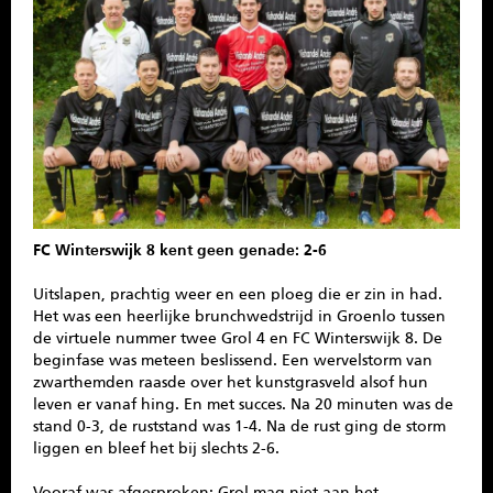
SPONSOREN
CONTACT
MENU
FC Winterswijk 8 kent geen genade: 2-6
Uitslapen, prachtig weer en een ploeg die er zin in had.
Het was een heerlijke brunchwedstrijd in Groenlo tussen
de virtuele nummer twee Grol 4 en FC Winterswijk 8. De
beginfase was meteen beslissend. Een wervelstorm van
zwarthemden raasde over het kunstgrasveld alsof hun
leven er vanaf hing. En met succes. Na 20 minuten was de
stand 0-3, de ruststand was 1-4. Na de rust ging de storm
liggen en bleef het bij slechts 2-6.
Vooraf was afgesproken: Grol mag niet aan het