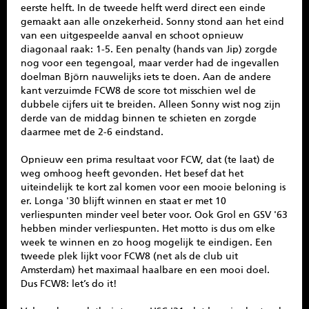
eerste helft. In de tweede helft werd direct een einde
gemaakt aan alle onzekerheid. Sonny stond aan het eind
van een uitgespeelde aanval en schoot opnieuw
diagonaal raak: 1-5. Een penalty (hands van Jip) zorgde
nog voor een tegengoal, maar verder had de ingevallen
doelman Björn nauwelijks iets te doen. Aan de andere
kant verzuimde FCW8 de score tot misschien wel de
dubbele cijfers uit te breiden. Alleen Sonny wist nog zijn
derde van de middag binnen te schieten en zorgde
daarmee met de 2-6 eindstand.
Opnieuw een prima resultaat voor FCW, dat (te laat) de
weg omhoog heeft gevonden. Het besef dat het
uiteindelijk te kort zal komen voor een mooie beloning is
er. Longa '30 blijft winnen en staat er met 10
verliespunten minder veel beter voor. Ook Grol en GSV '63
hebben minder verliespunten. Het motto is dus om elke
week te winnen en zo hoog mogelijk te eindigen. Een
tweede plek lijkt voor FCW8 (net als de club uit
Amsterdam) het maximaal haalbare en een mooi doel.
Dus FCW8: let’s do it!