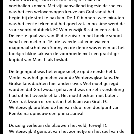
voetballen komen. Met vijf aanvallend ingestelde spelers
was het een weloverwogen keuze om Grol vanaf het
begin bij de strot te pakken. De 1-0 binnen twee minuten
was het eerste teken dat het goed zat. In no-time werd de
score verdriedubbeld. FC Winterswijk 8 zat in een zetel.
De eerste goal was van JP die zuiver in het hoekje schoot
vanaf een meter of 16, de tweede zat er in via een
diagonaal schot van Sonny en de derde was er een uit het
boekje: tikkie tak van de voorhoede met een prachtige
kopbal van Marc T. als besluit.
De tegengoal was het enige smetje op de eerste helft.
Verder was het genieten voor de Winterswijkse fans. De
Grolse fans dachten hier anders over. Wel moet gezegd
worden dat Grol zwaar gehavend was en zelfs versterking
had uit het tweede elftal. Het mocht echter niet baten.
Voor rust kwam er onrust in het team van Grol. FC
Winterswijk profiteerde hiervan door een doelpunt van
Remke na opnieuw een prima aanval.
Duizelig verlieten de blauwen het veld, terwijl FC
Winterswijk 8 genoot van het zonnetje en het spel van de