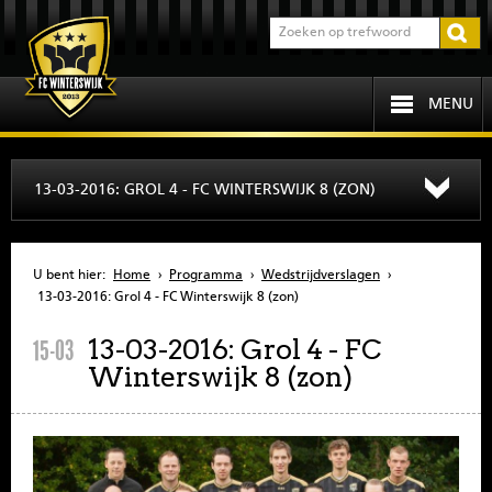
MENU
HOME
13-03-2016: GROL 4 - FC WINTERSWIJK 8 (ZON)
PROGRAMMA
U bent hier:
Home
›
Programma
›
Wedstrijdverslagen
›
OVER FCW
13-03-2016: Grol 4 - FC Winterswijk 8 (zon)
13-03-2016: Grol 4 - FC
15-03
INFORMATIE
Winterswijk 8 (zon)
JEUGD
SENIOREN