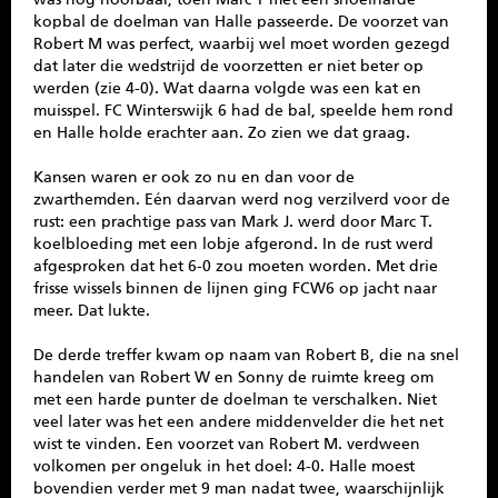
kopbal de doelman van Halle passeerde. De voorzet van
Robert M was perfect, waarbij wel moet worden gezegd
dat later die wedstrijd de voorzetten er niet beter op
werden (zie 4-0). Wat daarna volgde was een kat en
muisspel. FC Winterswijk 6 had de bal, speelde hem rond
en Halle holde erachter aan. Zo zien we dat graag.
Kansen waren er ook zo nu en dan voor de
zwarthemden. Eén daarvan werd nog verzilverd voor de
rust: een prachtige pass van Mark J. werd door Marc T.
koelbloeding met een lobje afgerond. In de rust werd
afgesproken dat het 6-0 zou moeten worden. Met drie
frisse wissels binnen de lijnen ging FCW6 op jacht naar
meer. Dat lukte.
De derde treffer kwam op naam van Robert B, die na snel
handelen van Robert W en Sonny de ruimte kreeg om
met een harde punter de doelman te verschalken. Niet
veel later was het een andere middenvelder die het net
wist te vinden. Een voorzet van Robert M. verdween
volkomen per ongeluk in het doel: 4-0. Halle moest
bovendien verder met 9 man nadat twee, waarschijnlijk