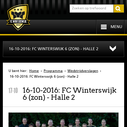
MENU
HOME
16-10-2016: FC WINTERSWIJK 6 (ZON) - HALLE 2
PROGRAMMA
U bent hier:
Home
›
Programma
›
Wedstrijdverslagen
›
OVER FCW
16-10-2016: FC Winterswijk 6 (zon) - Halle 2
16-10-2016: FC Winterswijk
17-10
INFORMATIE
6 (zon) - Halle 2
JEUGD
SENIOREN