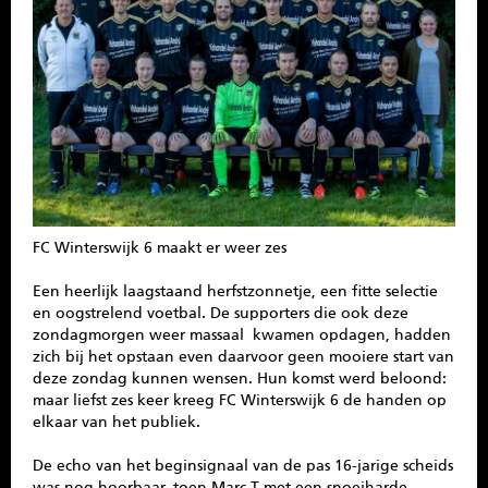
SPONSOREN
CONTACT
MENU
FC Winterswijk 6 maakt er weer zes
Een heerlijk laagstaand herfstzonnetje, een fitte selectie
en oogstrelend voetbal. De supporters die ook deze
zondagmorgen weer massaal kwamen opdagen, hadden
zich bij het opstaan even daarvoor geen mooiere start van
deze zondag kunnen wensen. Hun komst werd beloond:
maar liefst zes keer kreeg FC Winterswijk 6 de handen op
elkaar van het publiek.
De echo van het beginsignaal van de pas 16-jarige scheids
was nog hoorbaar, toen Marc T met een snoeiharde