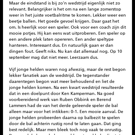
Maar de eindstand is bij zo’n wedstrijd eigenlijk niet zo
relevant. Belangrijker is het om na een lange zomerstop
weer in het juiste voetbalritme te komen. Lekker weer een
beetje ballen. Het goede gevoel krijgen. Daar gaat het
om. Is heerlijk voor een speler. Ook voor een coach zijn dit
mooie potjes. Hij kan eens wat uitproberen. Een speler op
een andere plek laten opereren. Een ander speltype
hanteren. Interessant dus. En natuurlijk gaan er dan
dingen fout. Geeft niks. Nu kan dat allemaal nog. Op 10
september mag dat niet meer. Leerzaam dus.
Vijf jonge helden waren nog afwezig, maar de rest begon
lekker fanatiek aan de wedstrijd. De tegenstander
daarentegen begon wat meer behoudend en liet de
jonge helden komen. Na een kwart wedstrijd resulteerde
dat in een doelpunt door Ken Kamperman. Na goed
voorbereidend werk van Ruben Obbink en Berend
Lammers had de van het derde geleende speler de bal
alleen maar voor het intikken: 0-1. Een mooie aanval. De
jonge helden probeerden daarna op balbezit te spelen
door de bal achterin rustig rond te laten gaan. Dat ging
best redelijk. Maar men bleek toch nog vaak te onrustig.