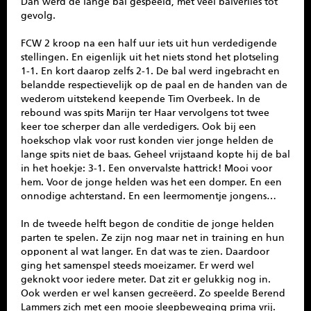
Dan werd de lange bal gespeeld, met veel balverlies tot
gevolg.
FCW 2 kroop na een half uur iets uit hun verdedigende
stellingen. En eigenlijk uit het niets stond het plotseling
1-1. En kort daarop zelfs 2-1. De bal werd ingebracht en
belandde respectievelijk op de paal en de handen van de
wederom uitstekend keepende Tim Overbeek. In de
rebound was spits Marijn ter Haar vervolgens tot twee
keer toe scherper dan alle verdedigers. Ook bij een
hoekschop vlak voor rust konden vier jonge helden de
lange spits niet de baas. Geheel vrijstaand kopte hij de bal
in het hoekje: 3-1. Een onvervalste hattrick! Mooi voor
hem. Voor de jonge helden was het een domper. En een
onnodige achterstand. En een leermomentje jongens…
In de tweede helft begon de conditie de jonge helden
parten te spelen. Ze zijn nog maar net in training en hun
opponent al wat langer. En dat was te zien. Daardoor
ging het samenspel steeds moeizamer. Er werd wel
geknokt voor iedere meter. Dat zit er gelukkig nog in.
Ook werden er wel kansen gecreëerd. Zo speelde Berend
Lammers zich met een mooie sleepbeweging prima vrij.