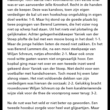
was er van aanvoerder Jelle Krooshof. Recht in de handen
van de keeper. Deze was kansloos, toen zijn eigen
verdediger de bal uit een hoekschop ongelukkig in eigen
doel werkte: 1-0. Maar hij stond op de goede plaats bij
twee pogingen van Berend Lammers, die het vizier nog
niet op scherp had staan. Uit het niets viel plotseling de
gelijkmaker. Achter gelegenheidskeeper Yaniek van der
Stoep plofte de bal met een mooie boog in het doel: 1-1.
Maar de jonge helden lieten de moed niet zakken. En het
was Berend Lammers die, na een mooi steekpassje van
Wiljan Schreurs, netjes afrondde: 2-1. Maar ook onze
rood-witte gasten waren niet ongevaarlijk hoor. Een
kopbal ging maar net over en een tweede inzet werd
gekeerd door Yaniek van der Stoep. Niet slecht voor een
voetballer met handschoenen. Toch moest hij even later
alsnog vissen. Het niet voldoende dekken van zijn
verdedigers was hiervan de oorzaak: 2-2. Gelukkig bracht
rouwdouwer Wiljan Schreurs op de hem karakteriserende
wijze vlak voor de thee de voorsprong weer terug: 3-2.
Na de rust was het veld er niet beter op geworden. Een
tweede hoosbui zorgde voor heel wat glijpartijen. Maar