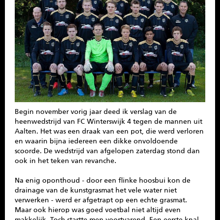
SPONSOREN
CONTACT
MENU
Begin november vorig jaar deed ik verslag van de
heenwedstrijd van FC Winterswijk 4 tegen de mannen uit
Aalten. Het was een draak van een pot, die werd verloren
en waarin bijna iedereen een dikke onvoldoende
scoorde. De wedstrijd van afgelopen zaterdag stond dan
ook in het teken van revanche.
Na enig oponthoud - door een flinke hoosbui kon de
drainage van de kunstgrasmat het vele water niet
verwerken - werd er afgetrapt op een echte grasmat.
Maar ook hierop was goed voetbal niet altijd even
makkelijk. Toch startte men voortvarend. Een eerste knal