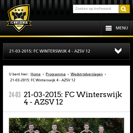
MENU
HOME
21-03-2015: FC WINTERSWIJK 4 - AZSV 12
PROGRAMMA
U bent hier:
Home
›
Programma
›
Wedstrijdverslagen
›
OVER FCW
21-03-2015: FC Winterswijk 4 - AZSV 12
21-03-2015: FC Winterswijk
24-03
INFORMATIE
4 - AZSV 12
JEUGD
SENIOREN