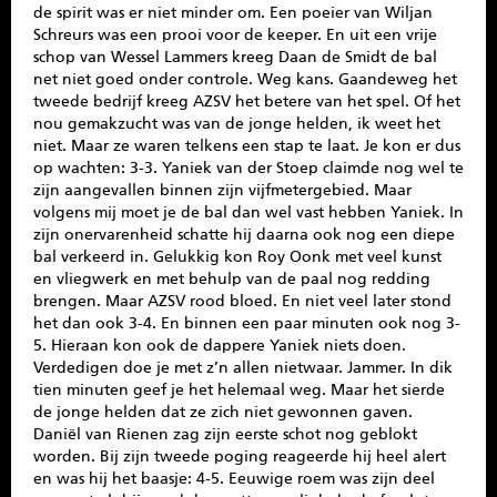
de spirit was er niet minder om. Een poeier van Wiljan
Schreurs was een prooi voor de keeper. En uit een vrije
schop van Wessel Lammers kreeg Daan de Smidt de bal
net niet goed onder controle. Weg kans. Gaandeweg het
tweede bedrijf kreeg AZSV het betere van het spel. Of het
nou gemakzucht was van de jonge helden, ik weet het
niet. Maar ze waren telkens een stap te laat. Je kon er dus
op wachten: 3-3. Yaniek van der Stoep claimde nog wel te
zijn aangevallen binnen zijn vijfmetergebied. Maar
volgens mij moet je de bal dan wel vast hebben Yaniek. In
zijn onervarenheid schatte hij daarna ook nog een diepe
bal verkeerd in. Gelukkig kon Roy Oonk met veel kunst
en vliegwerk en met behulp van de paal nog redding
brengen. Maar AZSV rood bloed. En niet veel later stond
het dan ook 3-4. En binnen een paar minuten ook nog 3-
5. Hieraan kon ook de dappere Yaniek niets doen.
Verdedigen doe je met z’n allen nietwaar. Jammer. In dik
tien minuten geef je het helemaal weg. Maar het sierde
de jonge helden dat ze zich niet gewonnen gaven.
Daniël van Rienen zag zijn eerste schot nog geblokt
worden. Bij zijn tweede poging reageerde hij heel alert
en was hij het baasje: 4-5. Eeuwige roem was zijn deel