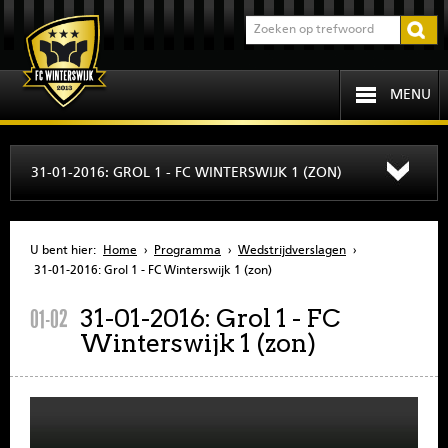
MENU
HOME
31-01-2016: GROL 1 - FC WINTERSWIJK 1 (ZON)
PROGRAMMA
U bent hier:
Home
›
Programma
›
Wedstrijdverslagen
›
OVER FCW
31-01-2016: Grol 1 - FC Winterswijk 1 (zon)
31-01-2016: Grol 1 - FC
01-02
INFORMATIE
Winterswijk 1 (zon)
JEUGD
SENIOREN