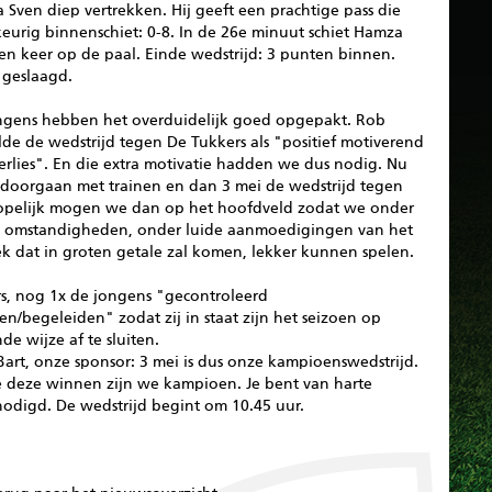
Sven diep vertrekken. Hij geeft een prachtige pass die
eurig binnenschiet: 0-8. In de 26e minuut schiet Hamza
en keer op de paal. Einde wedstrijd: 3 punten binnen.
 geslaagd.
ngens hebben het overduidelijk goed opgepakt. Rob
lde de wedstrijd tegen De Tukkers als "positief motiverend
erlies". En die extra motivatie hadden we dus nodig. Nu
g doorgaan met trainen en dan 3 mei de wedstrijd tegen
opelijk mogen we dan op het hoofdveld zodat we onder
e omstandigheden, onder luide aanmoedigingen van het
ek dat in groten getale zal komen, lekker kunnen spelen.
s, nog 1x de jongens "gecontroleerd
n/begeleiden" zodat zij in staat zijn het seizoen op
de wijze af te sluiten.
 Bart, onze sponsor: 3 mei is dus onze kampioenswedstrijd.
e deze winnen zijn we kampioen. Je bent van harte
nodigd. De wedstrijd begint om 10.45 uur.