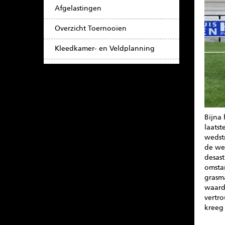
Afgelastingen
Overzicht Toernooien
Kleedkamer- en Veldplanning
Bijna 
laatst
wedst
de we
desast
omsta
grasm
waard
vertro
kreeg 