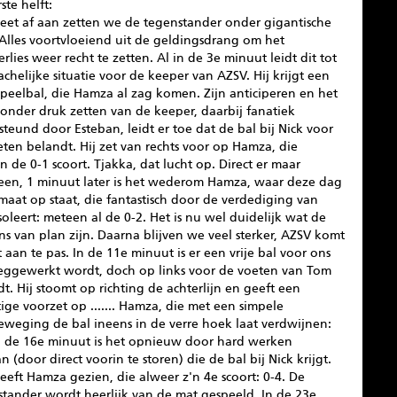
ste helft:
eet af aan zetten we de tegenstander onder gigantische
Alles voortvloeiend uit de geldingsdrang om het
rlies weer recht te zetten. Al in de 3e minuut leidt dit tot
chelijke situatie voor de keeper van AZSV. Hij krijgt een
peelbal, die Hamza al zag komen. Zijn anticiperen en het
 onder druk zetten van de keeper, daarbij fanatiek
teund door Esteban, leidt er toe dat de bal bij Nick voor
ten belandt. Hij zet van rechts voor op Hamza, die
 de 0-1 scoort. Tjakka, dat lucht op. Direct er maar
een, 1 minuut later is het wederom Hamza, waar deze dag
aat op staat, die fantastisch door de verdediging van
oleert: meteen al de 0-2. Het is nu wel duidelijk wat de
s van plan zijn. Daarna blijven we veel sterker, AZSV komt
t aan te pas. In de 11e minuut is er een vrije bal voor ons
eggewerkt wordt, doch op links voor de voeten van Tom
t. Hij stoomt op richting de achterlijn en geeft een
ige voorzet op ....... Hamza, die met een simpele
eweging de bal ineens in de verre hoek laat verdwijnen:
In de 16e minuut is het opnieuw door hard werken
n (door direct voorin te storen) die de bal bij Nick krijgt.
eeft Hamza gezien, die alweer z'n 4e scoort: 0-4. De
stander wordt heerlijk van de mat gespeeld. In de 23e