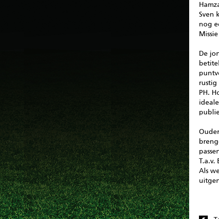
Hamza 
Sven k
nog e
Missie
De jo
betite
puntv
rusti
PH. H
ideal
publi
Ouder
brenge
passen
T.a.v.
Als w
uitge