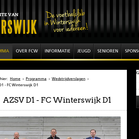
MMA
OVER FCW
INFORMATIE
JEUGD
SENIOREN
SPONS
G
hier:
Home
›
Programma
›
Wedstrijdverslagen
›
1 - FC Winterswijk D1
AZSV D1 - FC Winterswijk D1