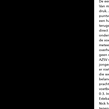
De eer
Van m
druk. 
puntve
een ha
terugs
direct
onders
de voe
meteen
overh
geen m
AZSV s
jongen
er nie
die w
beland
pracht
voetb
0-3. 
Esteba
Nick h
tegen