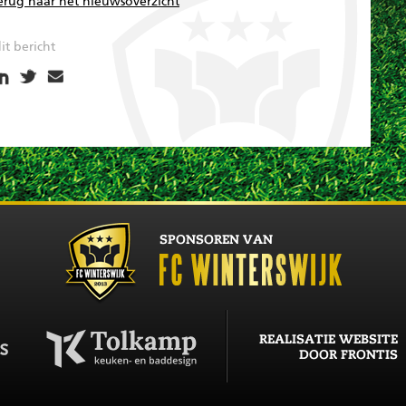
erug naar het nieuwsoverzicht
it bericht