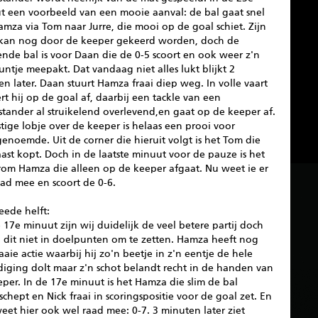
t een voorbeeld van een mooie aanval: de bal gaat snel
mza via Tom naar Jurre, die mooi op de goal schiet. Zijn
 kan nog door de keeper gekeerd worden, doch de
ende bal is voor Daan die de 0-5 scoort en ook weer z'n
ntje meepakt. Dat vandaag niet alles lukt blijkt 2
n later. Daan stuurt Hamza fraai diep weg. In volle vaart
t hij op de goal af, daarbij een tackle van een
tander al struikelend overlevend,en gaat op de keeper af.
istige lobje over de keeper is helaas een prooi voor
genoemde. Uit de corner die hieruit volgt is het Tom die
ast kopt. Doch in de laatste minuut voor de pauze is het
om Hamza die alleen op de keeper afgaat. Nu weet ie er
ad mee en scoort de 0-6.
eede helft:
 17e minuut zijn wij duidelijk de veel betere partij doch
 dit niet in doelpunten om te zetten. Hamza heeft nog
aaie actie waarbij hij zo'n beetje in z'n eentje de hele
diging dolt maar z'n schot belandt recht in de handen van
per. In de 17e minuut is het Hamza die slim de bal
chept en Nick fraai in scoringspositie voor de goal zet. En
eet hier ook wel raad mee: 0-7. 3 minuten later ziet