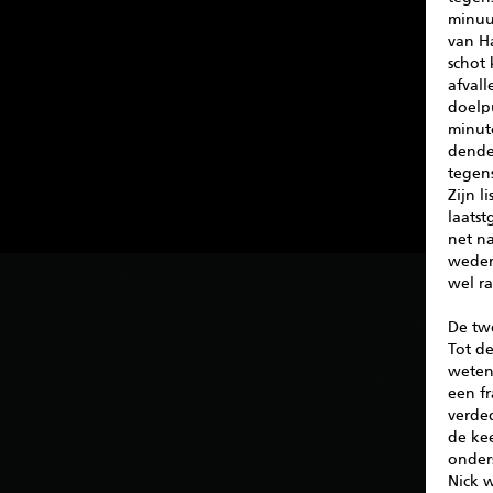
minuu
van Ha
schot
afvall
doelpu
minute
dender
tegens
Zijn l
laatst
net na
weder
wel ra
De tw
Tot de
weten
een fr
verde
de kee
onders
Nick w