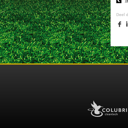
T
Deel d